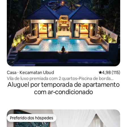
Casa ⋅ Kecamatan Ubud
4,98 de uma av
4,98 (115)
Vila de luxo premiada com 2 quartos•Piscina de borda
Aluguel por temporada de apartamento
infinita•Vista para a selva
com ar-condicionado
Preferido dos hóspedes
Preferido dos hóspedes