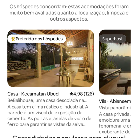
Os hóspedes concordam: estas acomodações foram
muito bem avaliadas quanto a localização, limpeza e
outros aspectos.
Preferido dos hóspedes
Superhost
Entre os melhores preferidos dos hóspedes
Superhost
Casa ⋅ Kecamatan Ubud
4,98 de uma avaliação média de 
4,98 (126)
BeBalihouse, uma casa descolada na
Vila ⋅ Abiansemal
selva
A casa tem clima rústico e industrial. A
Vista panorâmica d
parede é um visual de exposição de
Ayung ao amanhe
A casa privada A
cimento. As portas e janelas de vidro de
emoldura uma vis
ferro para garantir as vistas da selva
fenomenal e em c
vistas da maior parte da casa. Um
exuberante desfil
elemento de iluminação fresco e rústico
em direção aos ca