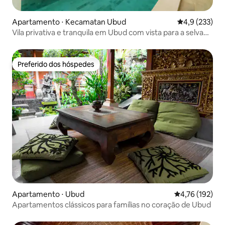
Apartamento ⋅ Kecamatan Ubud
4,9 de uma av
4,9 (233)
Vila privativa e tranquila em Ubud com vista para a selva
(novo)
Preferido dos hóspedes
Preferido dos hóspedes
Apartamento ⋅ Ubud
4,76 de uma av
4,76 (192)
Apartamentos clássicos para famílias no coração de Ubud