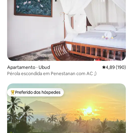
Apartamento ⋅ Ubud
4,89 de uma av
4,89 (190)
Pérola escondida em Penestanan com AC ;)
Preferido dos hóspedes
Entre os melhores preferidos dos hóspedes