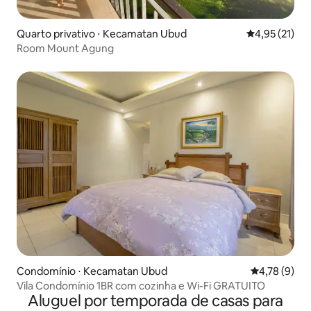
Quarto privativo ⋅ Kecamatan Ubud
4,95 de uma a
4,95 (21)
Room Mount Agung
Condomínio ⋅ Kecamatan Ubud
4,78 de uma 
4,78 (9)
Vila Condomínio 1BR com cozinha e Wi-Fi GRATUITO
Aluguel por temporada de casas para