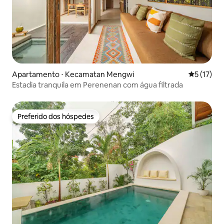
Apartamento ⋅ Kecamatan Mengwi
5 de uma a
5 (17)
Estadia tranquila em Perenenan com água filtrada
Preferido dos hóspedes
Preferido dos hóspedes