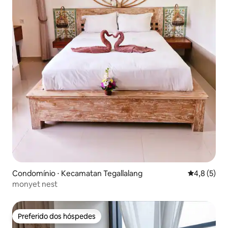
Condomínio ⋅ Kecamatan Tegallalang
4,8 de uma 
4,8 (5)
monyet nest
Preferido dos hóspedes
Preferido dos hóspedes