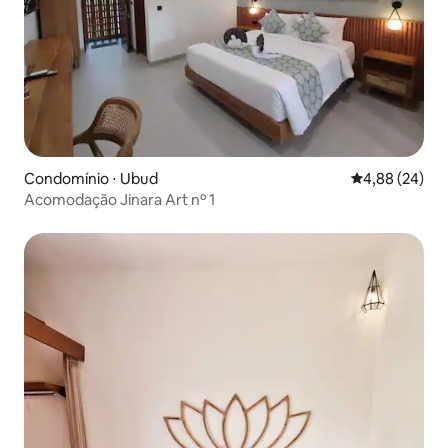
Condomínio ⋅ Ubud
4,88 de uma a
4,88 (24)
Acomodação Jinara Art nº 1