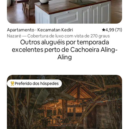
Apartamento ⋅ Kecamatan Kediri
4,99 de uma a
4,99 (71)
Nazaré — Cobertura de luxo com vista de 270 graus
Outros aluguéis por temporada
excelentes perto de Cachoeira Aling-
Aling
Preferido dos hóspedes
Entre os melhores preferidos dos hóspedes