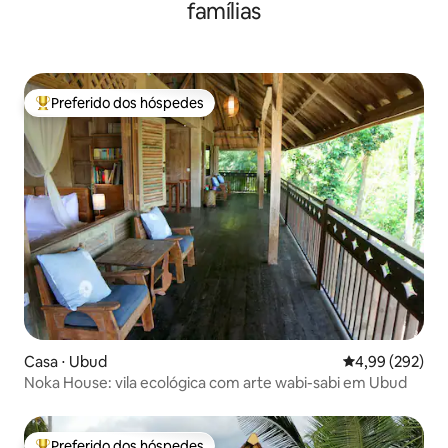
famílias
Preferido dos hóspedes
Entre os melhores preferidos dos hóspedes
Casa ⋅ Ubud
4,99 de uma ava
4,99 (292)
Noka House: vila ecológica com arte wabi-sabi em Ubud
Preferido dos hóspedes