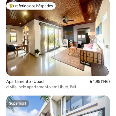
Preferido dos hóspedes
Entre os melhores preferidos dos hóspedes
Apartamento ⋅ Ubud
4,95 de uma av
4,95 (146)
d' villa, belo apartamento em Ubud, Bali
Superhost
Superhost