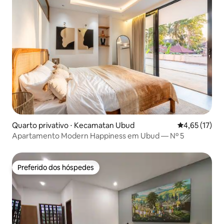
Quarto privativo ⋅ Kecamatan Ubud
4,65 de uma a
4,65 (17)
Apartamento Modern Happiness em Ubud — Nº 5
Preferido dos hóspedes
Preferido dos hóspedes