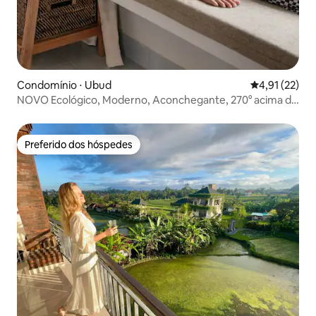
Condomínio ⋅ Ubud
4,91 de uma a
4,91 (22)
NOVO Ecológico, Moderno, Aconchegante, 270° acima de
Ubud
Preferido dos hóspedes
Preferido dos hóspedes