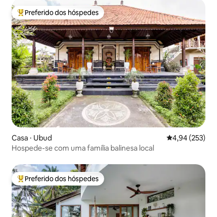
Preferido dos hóspedes
Entre os melhores preferidos dos hóspedes
Casa ⋅ Ubud
4,94 de uma av
4,94 (253)
Hospede-se com uma família balinesa local
Preferido dos hóspedes
Entre os melhores preferidos dos hóspedes