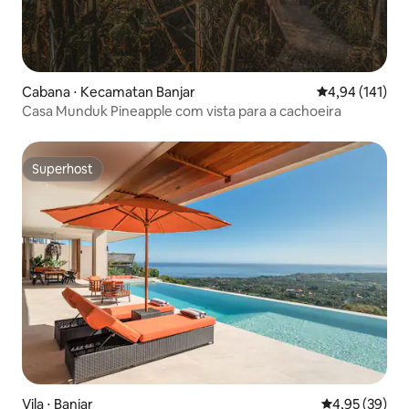
Cabana ⋅ Kecamatan Banjar
4,94 de uma av
4,94 (141)
Casa Munduk Pineapple com vista para a cachoeira
Superhost
Superhost
Vila ⋅ Banjar
4,95 de uma a
4,95 (39)