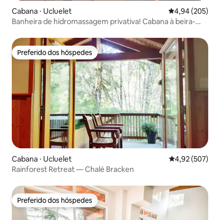
Cabana ⋅ Ucluelet
4,94 de uma ava
4,94 (205)
Banheira de hidromassagem privativa! Cabana à beira-
mar | Surf Grass
Preferido dos hóspedes
Preferido dos hóspedes
Cabana ⋅ Ucluelet
4,92 de uma av
4,92 (507)
Rainforest Retreat — Chalé Bracken
Preferido dos hóspedes
Preferido dos hóspedes