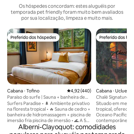
Os hóspedes concordam: estes aluguéis por
temporada pet friendly foram muito bem avaliados
por sua localização, limpeza e muito mais.
Preferido dos hóspedes
Preferido dos hó
Preferido dos hóspedes
Preferido dos hó
Cabana ⋅ Tofino
4,92 de uma avaliação média de 
4,92 (440)
Cabana ⋅ Ucluelet
Paraíso do surfe | Sauna + banheira de
Chalé Signature à
hidromassagem | Caminhe até Cox Bay
Surfers Paradise • 🌲 Ambiente privativo
Situado em meio a
na floresta tropical • 🔥 Sauna de cedro +
tropical, oferecen
banheira de hidromassagem + piscina de
Oceano Pacífico. 
imersão fria piscina de imersão • 🌊 A 5
contemporâneas d
Alberni-Clayoquot: comodidades
minutos a pé de Cox Bay • 🏄 Perfeito
oferecem uma co
para surfistas + tempestade observando
refúgio à beira-ma