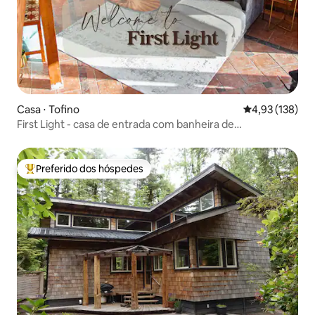
Casa ⋅ Tofino
4,93 de uma av
4,93 (138)
First Light - casa de entrada com banheira de
hidromassagem, sauna + EV
Preferido dos hóspedes
Entre os melhores preferidos dos hóspedes