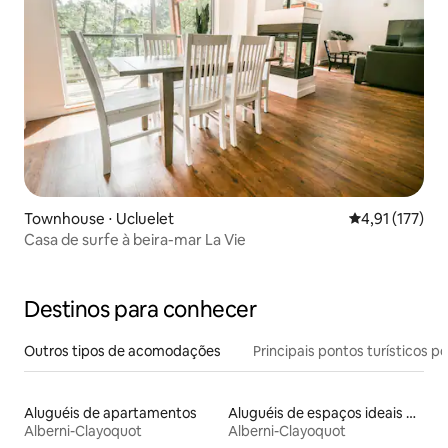
Townhouse ⋅ Ucluelet
4,91 de uma av
4,91 (177)
Casa de surfe à beira-mar La Vie
Destinos para conhecer
Outros tipos de acomodações
Principais pontos turísticos po
Aluguéis de apartamentos
Aluguéis de espaços ideais para famílias
Alberni-Clayoquot
Alberni-Clayoquot