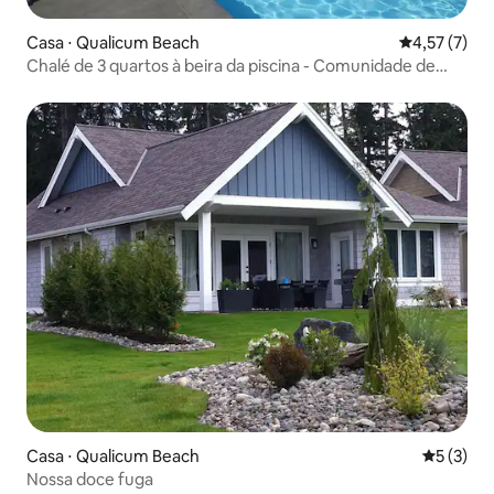
Casa ⋅ Qualicum Beach
4,57 de uma 
4,57 (7)
Chalé de 3 quartos à beira da piscina - Comunidade de
resort à beira-mar
Casa ⋅ Qualicum Beach
5 de uma 
5 (3)
Nossa doce fuga