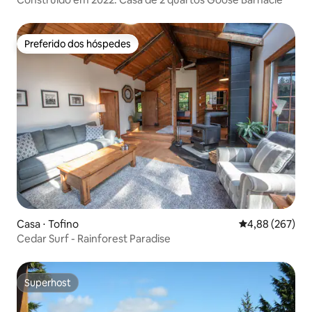
Preferido dos hóspedes
Preferido dos hóspedes
Casa ⋅ Tofino
4,88 de uma ava
4,88 (267)
Cedar Surf - Rainforest Paradise
Superhost
Superhost