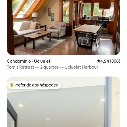
Condomínio ⋅ Ucluelet
4,94 de uma ava
4,94 (306)
Tom's Retreat — 2 quartos — Ucluelet Harbour
Preferido dos hóspedes
Entre os melhores preferidos dos hóspedes