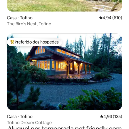
Casa ⋅ Tofino
4,94 de uma av
4,94 (610)
The Bird's Nest, Tofino
Preferido dos hóspedes
Entre os melhores preferidos dos hóspedes
Casa ⋅ Tofino
4,93 de uma av
4,93 (135)
Tofino Dream Cottage
Aluguel por temporada pet friendly com