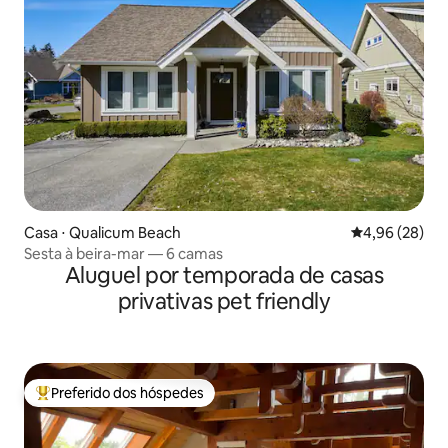
Casa ⋅ Qualicum Beach
4,96 de uma a
4,96 (28)
Sesta à beira-mar — 6 camas
Aluguel por temporada de casas
privativas pet friendly
Preferido dos hóspedes
Entre os melhores preferidos dos hóspedes