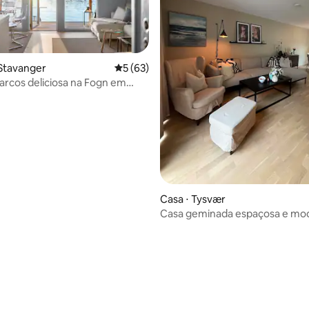
Stavanger
5 de uma avaliação média de 5, 63 avalia
5 (63)
arcos deliciosa na Fogn em
Casa ⋅ Tysvær
Casa geminada espaçosa e mo
perto de Haugesund
média de 5, 30 avaliações