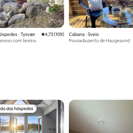
óspedes ⋅ Tysvær
4,73 de uma avaliação média de 5, 109 avalia
4,73 (109)
Cabana ⋅ Sveio
 anexo com lareira.
Pousada perto de Haugesund
média de 5, 18 avaliações
rido dos hóspedes
 melhores preferidos dos hóspedes