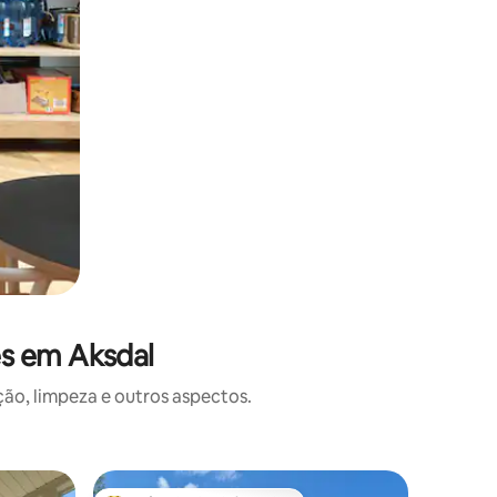
es em Aksdal
o, limpeza e outros aspectos.
Cabana ⋅