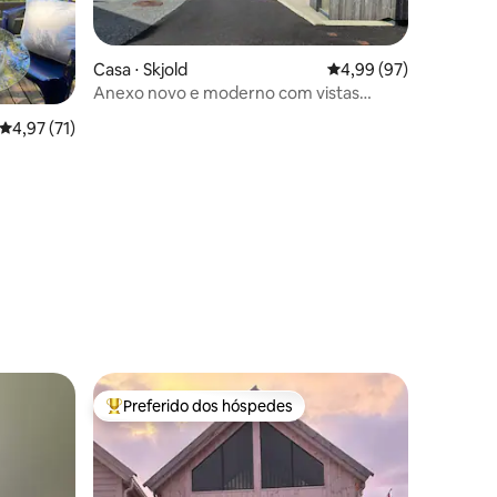
Casa ⋅ Skjold
4,99 de uma avaliação
4,99 (97)
Anexo novo e moderno com vistas
fantásticas do fiorde
ções
4,97 de uma avaliação média de 5, 71 avaliações
4,97 (71)
Preferido dos hóspedes
Entre os melhores preferidos dos hóspedes