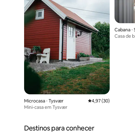
Cabana ⋅ 
Casa de b
Ryfylke
Microcasa ⋅ Tysvær
4,97 de uma avaliação 
4,97 (30)
Mini-casa em Tysvær
Destinos para conhecer