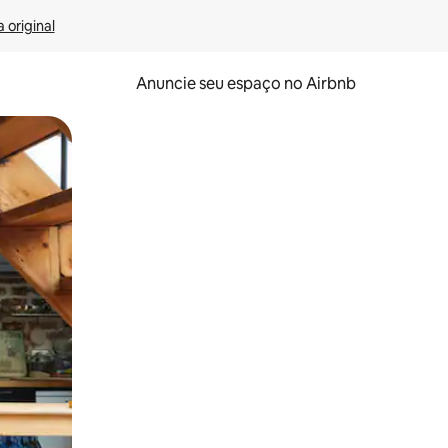
 original
Anuncie seu espaço no Airbnb
 deslizando o dedo na tela.