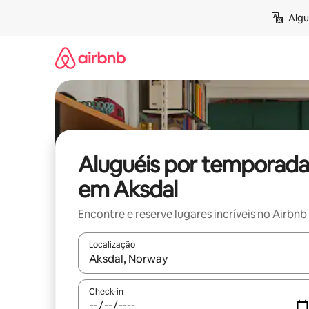
Pular
Algu
para
o
conteúdo
Aluguéis por temporada
em Aksdal
Encontre e reserve lugares incríveis no Airbnb
Localização
Quando os resultados estiverem disponíveis, expl
Check-in