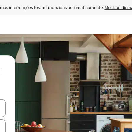
mas informações foram traduzidas automaticamente. 
Mostrar idioma
ore-os usando as seta para cima e para baixo do teclado ou tocando e