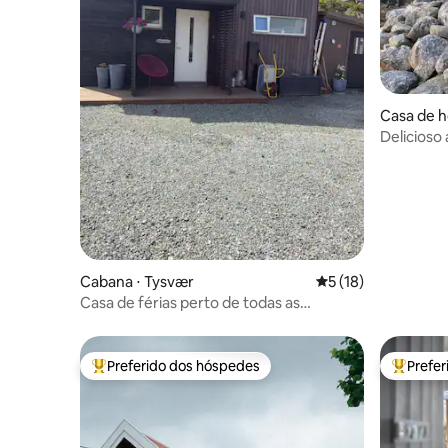
Casa de h
Delicioso
Cabana ⋅ Tysvær
5 de uma avaliação 
5 (18)
Casa de férias perto de todas as
instalações em Grinde, Aksdal
Preferido dos hóspedes
Prefe
Entre os melhores preferidos dos hóspedes
Entre os