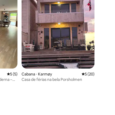
ções
5 de uma avaliação média de 5, 5 avaliações
5 (5)
Cabana ⋅ Karmøy
5 de uma avaliação
5 (20)
derna –
Casa de férias na bela Porsholmen