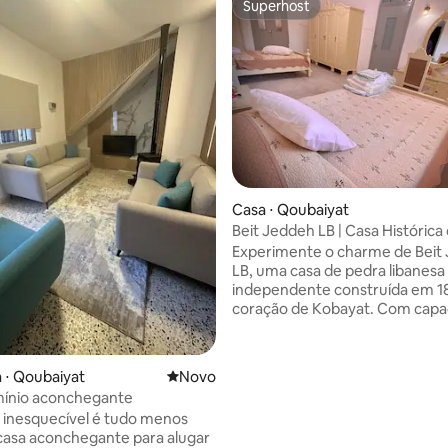
Superhost
Superhost
Casa ⋅ Qoubaiyat
 média de 5, 11 avaliações
Beit Jeddeh LB | Casa Histórica
(1884)
Experimente o charme de Beit
LB, uma casa de pedra libanesa
independente construída em 1
coração de Kobayat. Com capa
para 6 a 10 hóspedes, esta esp
de 3 quartos (2 grandes e 1 pe
tem 2 banheiros, um terraço pr
 ⋅ Qoubaiyat
Novo lugar para ficar
Novo
com vista para a vila e a mont
ínio aconchegante
cozinha totalmente equipada 
r inesquecível é tudo menos
aconchegante fogão a lenha. 
asa aconchegante para alugar
passos da Praça Kobayat, de ca