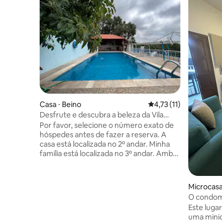
Casa ⋅ Beino
4,73 de uma avaliação
4,73 (11)
Desfrute e descubra a beleza da Vila
Beino
Por favor, selecione o número exato de
hóspedes antes de fazer a reserva. A
casa está localizada no 2º andar. Minha
família está localizada no 3º andar. Ambas
as partes têm acesso à piscina. 5 camas, 1
de casal (2 pessoas) e 4 de solteiro (4
pessoas). A piscina está localizada
Microcasa
diretamente de frente para a casa. Festa
O condom
não permitida. Capacidade máxima: 6
Este luga
pessoas Regra da piscina: Observe que,
uma minic
para uso na piscina, apenas roupas de