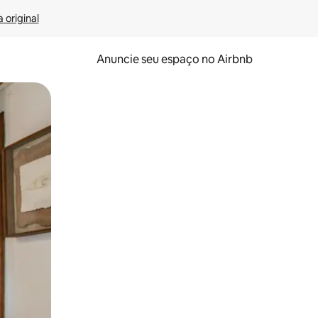
 original
Anuncie seu espaço no Airbnb
 deslizando o dedo na tela.