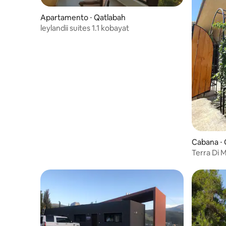
Apartamento ⋅ Qatlabah
leylandii suites 1.1 kobayat
Cabana ⋅ 
Terra Di 