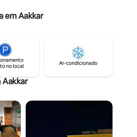
rece
natureza, observação de estrelas e uma
tuito,
escapadela relaxante em uma das
a em Aakkar
rfeito
regiões naturais mais belas do Líbano.
os.
ionamento
Ar-condicionado
to no local
m Aakkar