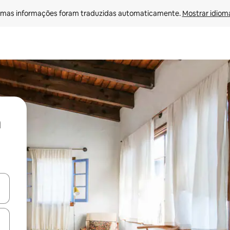
mas informações foram traduzidas automaticamente. 
Mostrar idioma
ore-os usando as seta para cima e para baixo do teclado ou tocando e