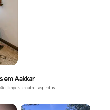
es em Aakkar
o, limpeza e outros aspectos.
Casa ⋅ Q