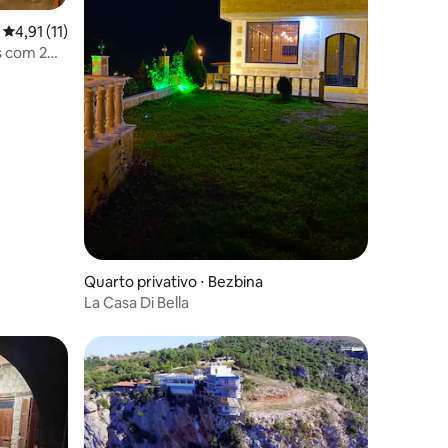
4,91 de uma avaliação média de 5, 11 avaliações
4,91 (11)
Quarto privativo ⋅ Bezbina
La Casa Di Bella