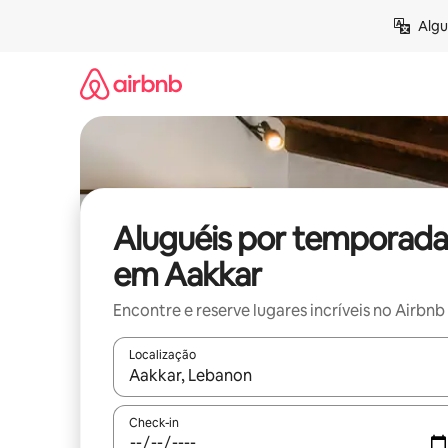
Pular
Algu
para
o
conteúdo
Aluguéis por temporada
em Aakkar
Encontre e reserve lugares incríveis no Airbnb
Localização
Quando os resultados estiverem disponíveis, expl
Check-in