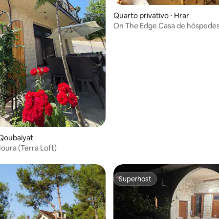
Quarto privativo ⋅ Hrar
On The Edge Casa de hóspedes com 2
unidades
Qoubaiyat
Moura (Terra Loft)
Superhost
Superhost