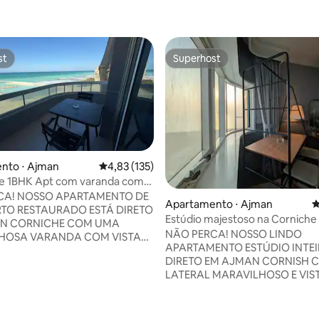
st
Superhost
st
Superhost
nto ⋅ Ajman
4,83 de uma avaliação média de 5, 135 avalia
4,83 (135)
e 1BHK Apt com varanda com
ta para o mar
CA! NOSSO APARTAMENTO DE
Apartamento ⋅ Ajman
4
TO RESTAURADO ESTÁ DIRETO
Estúdio majestoso na Corniche
N CORNICHE COM UMA
(vista para o mar)
NÃO PERCA! NOSSO LINDO
HOSA VARANDA COM VISTA
APARTAMENTO ESTÚDIO INTEI
rivilegiada,
DIRETO EM AJMAN CORNISH 
 comunidade no coração de
LATERAL MARAVILHOSO E VIS
niche, é conhecida por sua
A PRAIA. Localização privilegiada, uma
de com a praia. Escolha entre
bela comunidade no coração d
e atividades diárias e cafés,
Corniche, é conhecida por sua
tes, bares, salões e