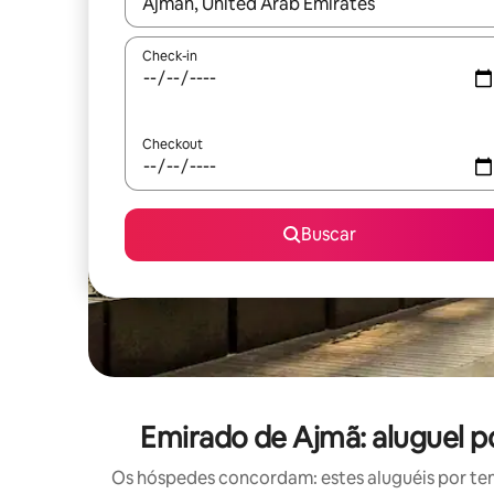
Quando os resultados estiverem disponíveis, expl
Check-in
Checkout
Buscar
Emirado de Ajmã: aluguel 
Os hóspedes concordam: estes aluguéis por te