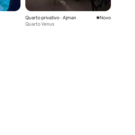
Quarto privativo ⋅ Ajman
Novo lugar para fi
Novo
Quarto Venus