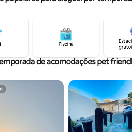
Estac
i
Piscina
gratui
temporada de acomodações pet friendl
st
st