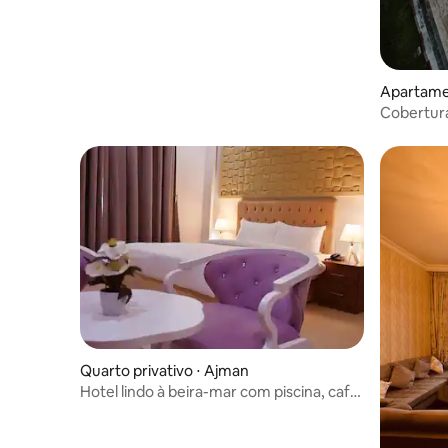
Apartame
Cobertura
Mar Comp
Quarto privativo ⋅ Ajman
Hotel lindo à beira-mar com piscina, café
e academia