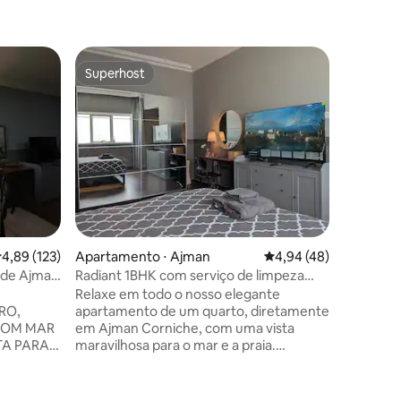
Superhost
Preferi
Superhost
Preferi
ções
,89 de uma avaliação média de 5, 123 avaliações
4,89 (123)
Apartamento ⋅ Ajman
4,94 de uma avaliação
4,94 (48)
Condomín
 de Ajman
Radiant 1BHK com serviço de limpeza
Paraíso 
(vista para o mar em ângulo)
Dubai
Relaxe em todo o nosso elegante
Paraíso à
RO,
apartamento de um quarto, diretamente
de Dubai
COM MAR
em Ajman Corniche, com uma vista
quartos e
TA PARA
maravilhosa para o mar e a praia.
para o ma
Localização privilegiada, uma bela
para o ma
e Ajman
comunidade no coração de Ajman
varanda d
Corniche, é conhecida por sua
Pegue o e