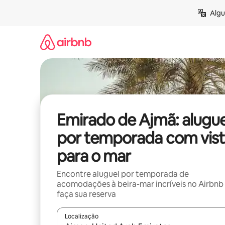
Pular
Algu
para
o
conteúdo
Emirado de Ajmã: alugue
por temporada com vist
para o mar
Encontre aluguel por temporada de
acomodações à beira-mar incríveis no Airbnb
faça sua reserva
Localização