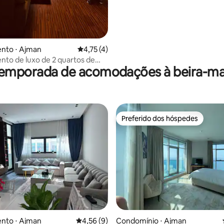
nto ⋅ Ajman
4,75 de uma avaliação média de 5, 4 avalia
4,75 (4)
to de luxo de 2 quartos de
temporada de acomodações à beira-ma
a a praia!
Preferido dos hóspedes
Preferido dos hóspedes
nto ⋅ Ajman
4,56 de uma avaliação média de 5, 9 avalia
4,56 (9)
Condomínio ⋅ Ajman