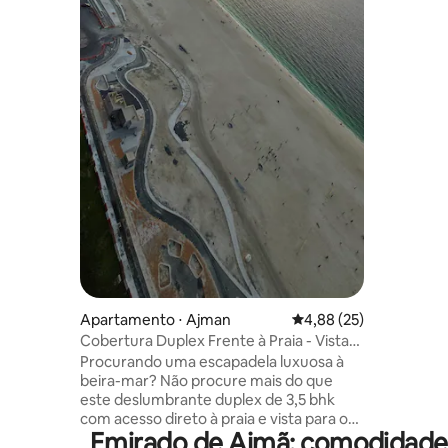
supermerc
por semana
apenas 15
de forma 
planejada
caracterís
Apartamento ⋅ Ajman
4,88 de uma avaliação 
4,88 (25)
Cobertura Duplex Frente à Praia - Vista
Mar Completa
Procurando uma escapadela luxuosa à
beira-mar? Não procure mais do que
este deslumbrante duplex de 3,5 bhk
com acesso direto à praia e vista para o
Emirado de Ajmã: comodidades
mar! Relaxe e descontraia neste