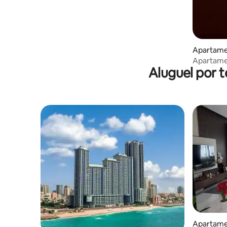
Apartame
Apartamen
Aluguel por 
frente par
Apartame