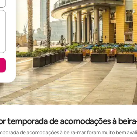
ore-os usando as seta para cima e para baixo do teclado ou tocando e
por temporada de acomodações à beira
mporada de acomodações à beira-mar foram muito bem avaliad