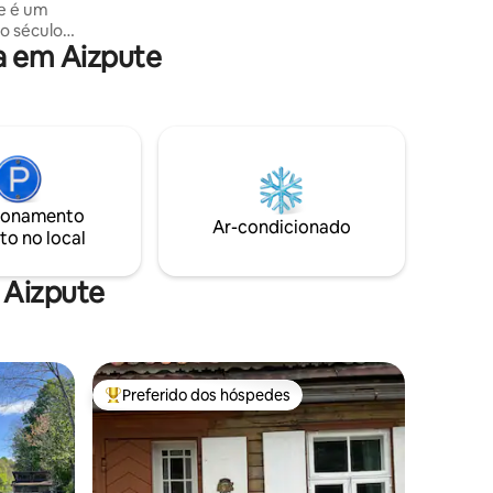
 e é um
do século
a em Aizpute
o dispõe
 piano e
pode ouvir
é da manhã
 infância
ionamento
Ar-condicionado
to no local
 Aizpute
Preferido dos hóspedes
Entre os melhores preferidos dos hóspedes