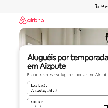
Pular
Algu
para
o
conteúdo
Aluguéis por temporada
em Aizpute
Encontre e reserve lugares incríveis no Airbnb
Localização
Quando os resultados estiverem disponíveis, expl
Check-in