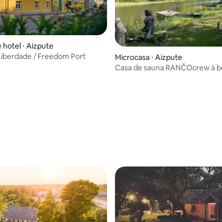
 hotel ⋅ Aizpute
Liberdade / Freedom Port
édia de 5, 226 avaliações
Microcasa ⋅ Aizpute
Casa de sauna RANČOcrew à be
rio.