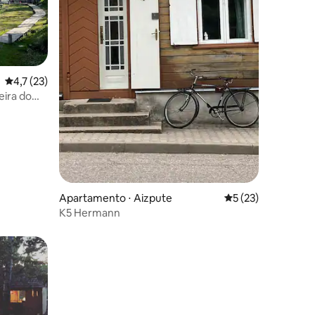
4,7 de uma avaliação média de 5, 23 avaliações
4,7 (23)
ira do
Apartamento ⋅ Aizpute
5 de uma avaliação
5 (23)
K5 Hermann