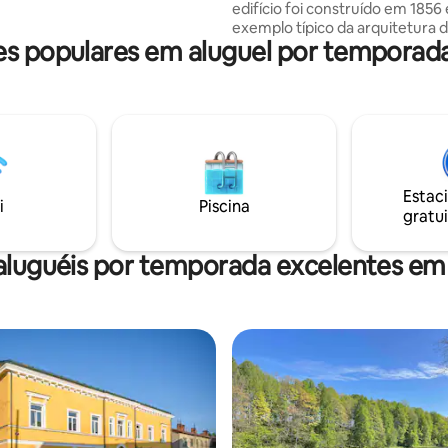
edifício foi construído em 1856
ou para montar uma tenda.
exemplo típico da arquitetura 
ões em 2 9943476
 populares em aluguel por temporad
XIX de Kurzeme. O apartament
de cozinha equipada, chuveiro,
cama de casal espaçosa. Você 
discos de vinil e beber seu caf
nas escadas do antigo jardim de
do outro lado da rua.
Estac
i
Piscina
gratui
aluguéis por temporada excelentes em