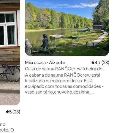
Prefe
os hóspedes
Entre o
ções
Microcasa ⋅ Aizpute
4,7 de uma avaliação
4,7 (23)
Apartame
Casa de sauna RANČOcrew à beira do
Apartam
rio.
A cabana de sauna RANČOcrew está
Apartame
localizada na margem do rio. Está
edifício 
equipado com todas as comodidades -
e localiz
vaso sanitário,chuveiro,cozinha.
Este esp
Também tem pratos,toalhas e lençóis.
equipada 
Claro, omais importante, a sauna!!! 🪵
tamanho 
Conosco, você poderá desfrutar de total
O lugar 
5 de uma avaliação média de 5, 23 avaliações
5 (23)
paz e tranquilidade,peixes e passeios de
selecion
barco. 🌿
 no
pute. O