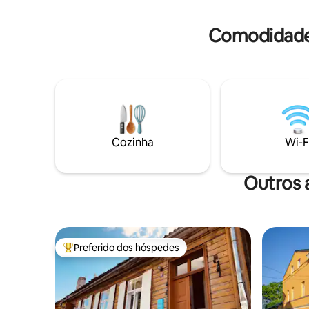
caravana 
Ótimo lugar para uma festa. É permitido
Informaç
fazer barulho. Animais de estimação
Comodidades
permitidos. Comodidades para crianças
disponíveis. Áreas para barracas,
estacionamento para trailers.
Recebemos hóspedes de maio a
outubro.
Cozinha
Wi-F
Outros 
Preferido dos hóspedes
Entre os melhores preferidos dos hóspedes