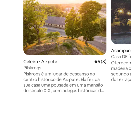
Acampame
Casa DE 
Celeiro ⋅ Aizpute
5 de uma avaliação
5 (8)
Oferecem
Pilskrogs
madeira 
segundo a
Plskrogs é um lugar de descanso no
do terraç
centro histórico de Aizpute. Ela fez da
Reservató
sua casa uma pousada em uma mansão
desfrutar
do século XIX, com adegas históricas de
diversão
repolho e vista para as ruínas do castelo
como a po
da Ordem da Livônia em Aizpute. Um
para noit
grande salão (100 pessoas), um pequeno
costa, vo
salão (20 pessoas), um pátio com uma
sauna não c
fogueira e um banheiro com chuveiro
lugar par
estão disponíveis. Os salões estão
espaço co
equipados com um sistema de som.