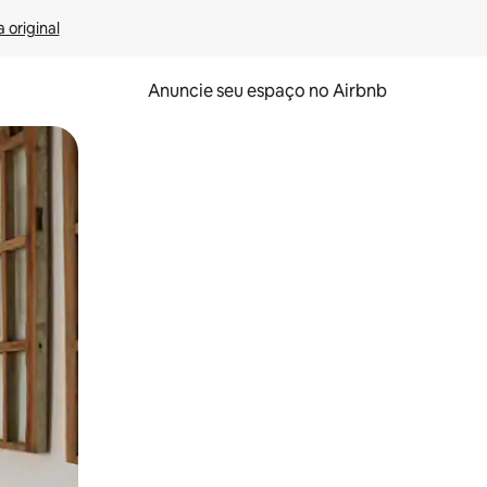
 original
Anuncie seu espaço no Airbnb
 deslizando o dedo na tela.