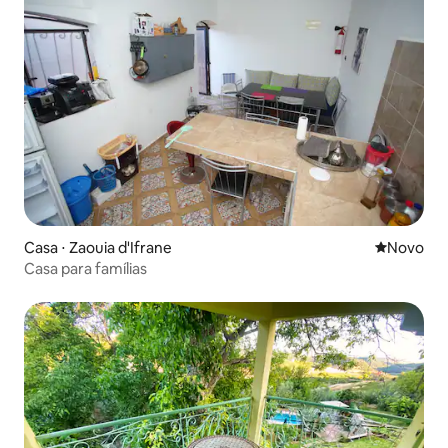
Casa ⋅ Zaouia d'Ifrane
Novo lugar
Novo
Casa para famílias