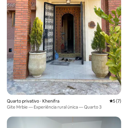
Quarto privativo ⋅ Khenifra
5 de uma 
5 (7)
Gite Mrbie — Experiência rural única — Quarto 3