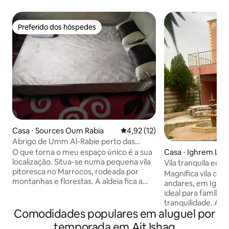
Preferido dos hóspedes
Preferido dos hóspedes
Casa ⋅ Sources Oum Rabia
4,92 de uma avaliação média de
4,92 (12)
Abrigo de Umm Al-Rabie perto das
montanhas
O que torna o meu espaço único é a sua
Casa ⋅ Ighrem Laâ
localização. Situa-se numa pequena vila
Vila tranquila equi
pitoresca no Marrocos, rodeada por
família
Magnífica vila com
montanhas e florestas. A aldeia fica a
andares, em Ighrem
poucos quilômetros da cidade de
ideal para família
Khenifra, mas longe o suficiente para
tranquilidade. A 
proporcionar a tranquilidade e a paz que
Comodidades populares em aluguel por
Béni Mellal. No té
você não encontra na cidade O meu
aberto com 2 sala
temporada em Ait Ishaq