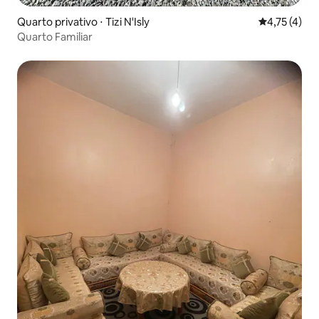
Quarto privativo ⋅ Tizi N'Isly
4,75 de uma 
4,75 (4)
Quarto Familiar