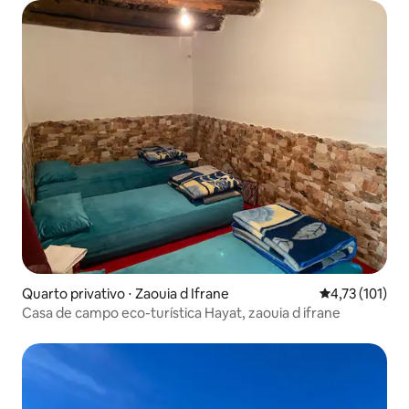
Quarto privativo ⋅ Zaouia d Ifrane
4,73 de uma av
4,73 (101)
Casa de campo eco-turística Hayat, zaouia d ifrane