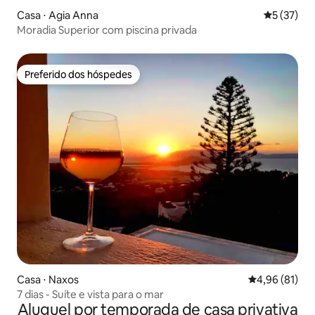
Casa ⋅ Agia Anna
5 de uma a
5 (37)
Moradia Superior com piscina privada
Preferido dos hóspedes
Preferido dos hóspedes
Casa ⋅ Naxos
4,96 de uma a
4,96 (81)
7 dias - Suíte e vista para o mar
Aluguel por temporada de casa privativa