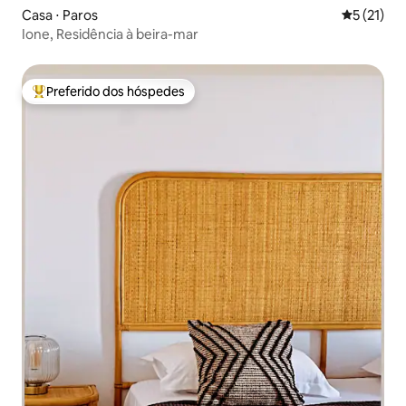
Casa ⋅ Paros
5 de uma a
5 (21)
Ione, Residência à beira-mar
Preferido dos hóspedes
Entre os melhores preferidos dos hóspedes