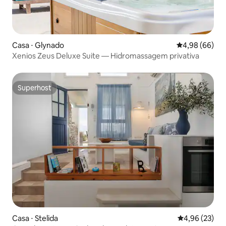
Casa ⋅ Glynado
4,98 de uma av
4,98 (66)
Xenios Zeus Deluxe Suite — Hidromassagem privativa
Superhost
Superhost
Casa ⋅ Stelida
4,96 de uma a
4,96 (23)