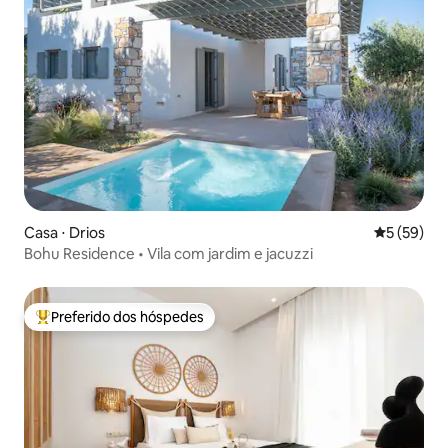
Casa ⋅ Drios
5 de uma a
5 (59)
Bohu Residence • Vila com jardim e jacuzzi
Preferido dos hóspedes
Entre os melhores preferidos dos hóspedes