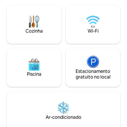
confortável, com
sala de jantar, TV e sala de estar! Um
cama king size, u
quarto com uma cama de casal, TV, vaso
abastecida, uma s
sanitário de beleza e uma banheira
como dois banheir
vintage para momentos de
localização estrat
relaxamento! Também um segundo
cidade, os viajan
quarto com 2 camas de solteiro e uma
Cozinha
Wi-Fi
desfrutar do estilo
escrivaninha! Claro um banheiro.
bem do lado de for
Obrigado pelo seu tempo!
Estacionamento
Piscina
gratuito no local
Ar-condicionado