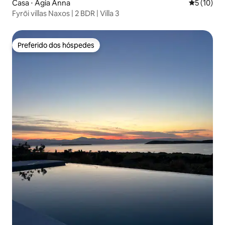
Casa ⋅ Agia Anna
5 de uma a
5 (10)
Fyrōi villas Naxos | 2 BDR | Villa 3
Preferido dos hóspedes
Preferido dos hóspedes