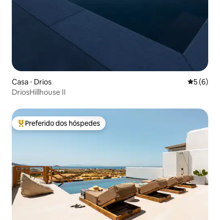
Casa ⋅ Drios
5 de uma 
5 (6)
DriosHillhouse II
Preferido dos hóspedes
Entre os melhores preferidos dos hóspedes