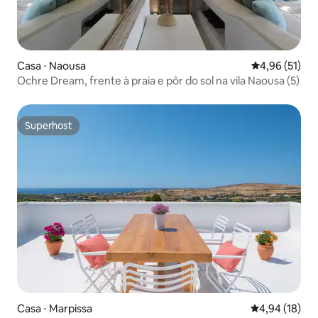
Casa ⋅ Naousa
4,96 de uma a
4,96 (51)
Ochre Dream, frente à praia e pôr do sol na vila Naousa (5)
Superhost
Superhost
Casa ⋅ Marpissa
4,94 de uma a
4,94 (18)