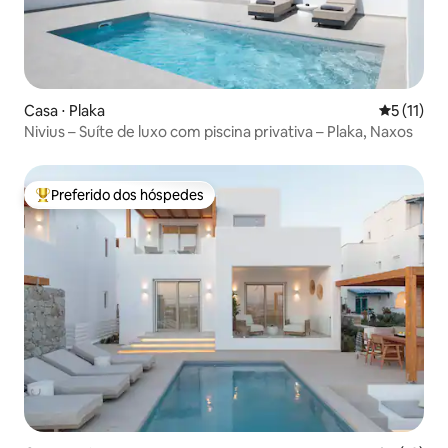
Casa ⋅ Plaka
5 de uma a
5 (11)
Nivius – Suíte de luxo com piscina privativa – Plaka, Naxos
Preferido dos hóspedes
Entre os melhores preferidos dos hóspedes