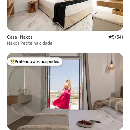
Casa ⋅ Naxos
5 de uma a
5 (54)
Naxos Petite na cidade
Preferido dos hóspedes
Entre os melhores preferidos dos hóspedes