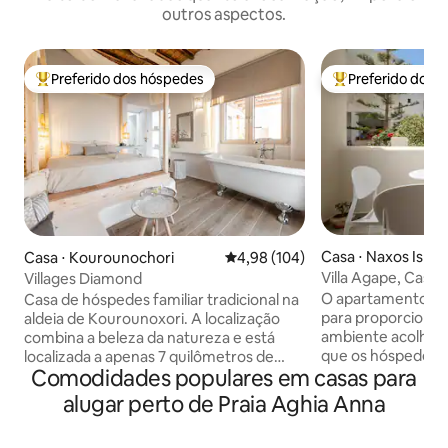
outros aspectos.
Preferido dos hóspedes
Preferido dos 
Entre os melhores preferidos dos hóspedes
Entre os melhore
Casa ⋅ Naxos Islan
Casa ⋅ Kourounochori
4,98 de uma avaliação média de 
4,98 (104)
Villa Agape, Casa 
Villages Diamond
de Naxos
O apartamento fo
Casa de hóspedes familiar tradicional na
para proporciona
aldeia de Kourounoxori. A localização
ambiente acolhedo
combina a beleza da natureza e está
que os hóspedes s
localizada a apenas 7 quilômetros de
Comodidades populares em casas para
apesar de estarem
Chora. Enquanto nas proximidades há
apartamento tam
excelentes aldeias de tradição e sabor.
alugar perto de Praia Aghia Anna
equipado com tud
Em nosso alojamento você vai encontrar
precisam para gar
uma cozinha totalmente equipada com