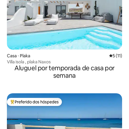
Casa ⋅ Plaka
5 de uma a
5 (11)
Villa isola , plaka Naxos
Aluguel por temporada de casa por
semana
Preferido dos hóspedes
Entre os melhores preferidos dos hóspedes