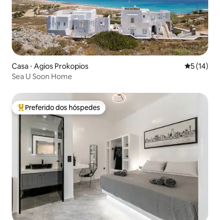
Casa ⋅ Agios Prokopios
5 de uma a
5 (14)
Sea U Soon Home
Preferido dos hóspedes
Entre os melhores preferidos dos hóspedes