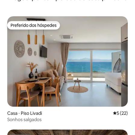
Preferido dos hóspedes
Preferido dos hóspedes
Casa ⋅ Piso Livadi
5 de uma a
5 (22)
Sonhos salgados