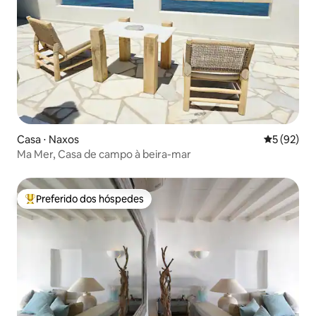
Casa ⋅ Naxos
5 de uma a
5 (92)
Ma Mer, Casa de campo à beira-mar
Preferido dos hóspedes
Entre os melhores preferidos dos hóspedes