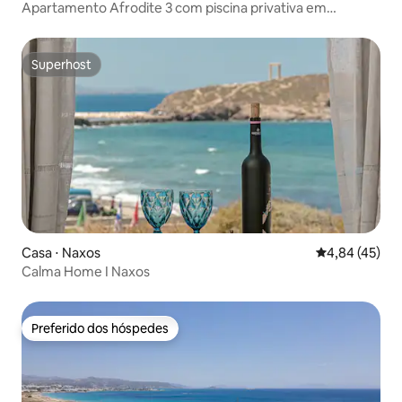
Apartamento Afrodite 3 com piscina privativa em
Naoussa
Superhost
Superhost
Casa ⋅ Naxos
4,84 de uma a
4,84 (45)
Calma Home I Naxos
Preferido dos hóspedes
Preferido dos hóspedes