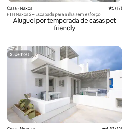
Casa ⋅ Naxos
5 de uma a
5 (17)
FTH Naxos 2 – Escapada para a ilha sem esforço
Aluguel por temporada de casas pet
friendly
Superhost
Superhost
Casa ⋅ Naousa
4,83 de uma a
4,83 (12)