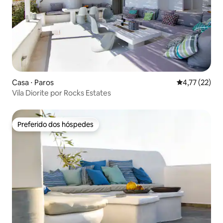
Casa ⋅ Paros
4,77 de uma a
4,77 (22)
Vila Diorite por Rocks Estates
Preferido dos hóspedes
Preferido dos hóspedes