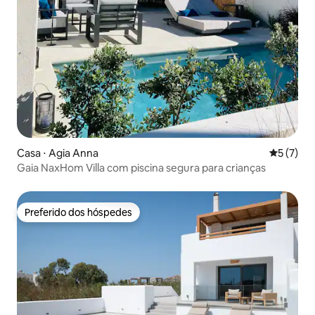
Casa ⋅ Agia Anna
5 de uma 
5 (7)
Gaia NaxHom Villa com piscina segura para crianças
Preferido dos hóspedes
Preferido dos hóspedes