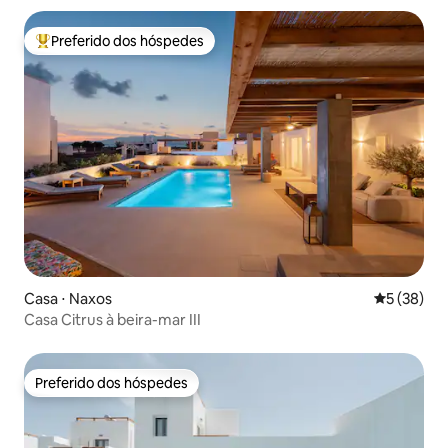
Preferido dos hóspedes
Entre os melhores preferidos dos hóspedes
Casa ⋅ Naxos
5 de uma a
5 (38)
Casa Citrus à beira-mar III
Preferido dos hóspedes
Preferido dos hóspedes