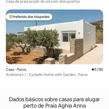
Casa de praia ao pôr do sol com dois quartos
Preferido dos hóspedes
Entre os melhores preferidos dos hóspedes
Casa ⋅ Paros
5 de uma a
5 (18)
Andriana's 1 - Cycladic Home with Garden , Paros
Dados básicos sobre casas para alugar
perto de Praia Aghia Anna