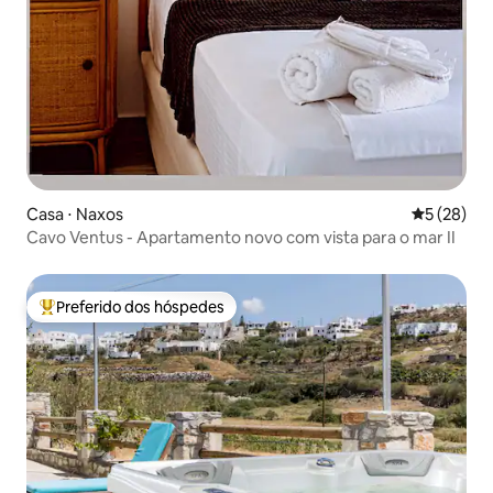
Casa ⋅ Naxos
5 de uma a
5 (28)
Cavo Ventus - Apartamento novo com vista para o mar II
Preferido dos hóspedes
Entre os melhores preferidos dos hóspedes