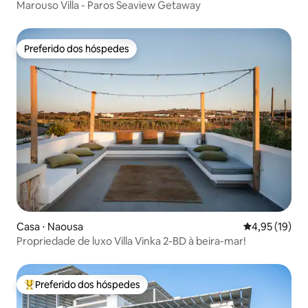
Marouso Villa - Paros Seaview Getaway
Preferido dos hóspedes
Preferido dos hóspedes
Casa ⋅ Naousa
4,95 de uma a
4,95 (19)
Propriedade de luxo Villa Vinka 2-BD à beira-mar!
Preferido dos hóspedes
Entre os melhores preferidos dos hóspedes