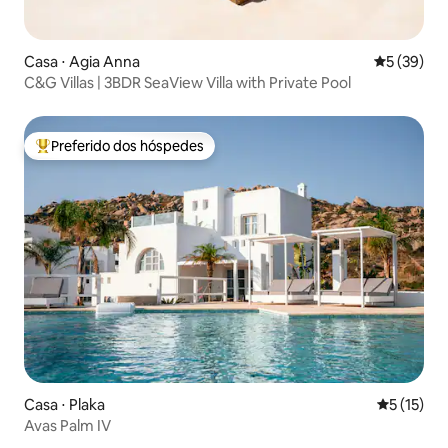
Casa ⋅ Agia Anna
5 de uma a
5 (39)
C&G Villas | 3BDR SeaView Villa with Private Pool
Preferido dos hóspedes
Entre os melhores preferidos dos hóspedes
Casa ⋅ Plaka
5 de uma a
5 (15)
Avas Palm IV