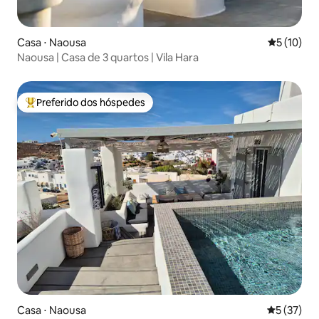
Casa ⋅ Naousa
5 de uma a
5 (10)
Naousa | Casa de 3 quartos | Vila Hara
Preferido dos hóspedes
Entre os melhores preferidos dos hóspedes
Casa ⋅ Naousa
5 de uma a
5 (37)