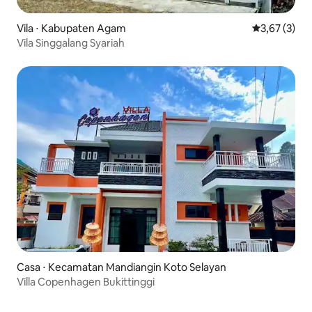
Vila ⋅ Kabupaten Agam
3,67 de uma 
3,67 (3)
Vila Singgalang Syariah
Casa ⋅ Kecamatan Mandiangin Koto Selayan
Villa Copenhagen Bukittinggi