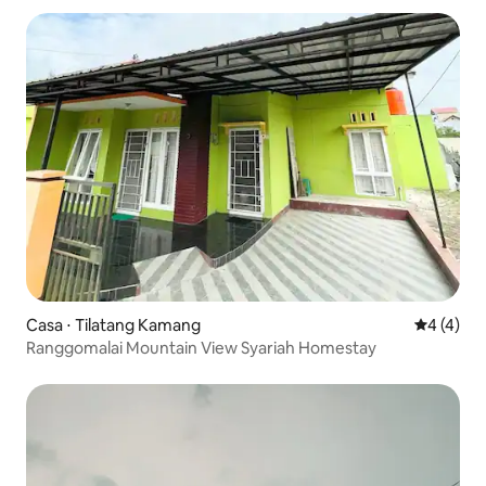
Casa ⋅ Tilatang Kamang
4 de uma 
4 (4)
Ranggomalai Mountain View Syariah Homestay