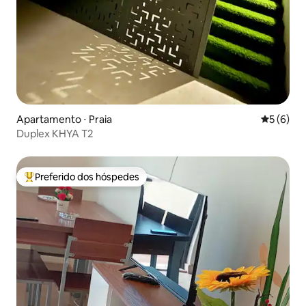
Apartamento ⋅ Praia
5 de uma 
5 (6)
Duplex KHYA T2
Preferido dos hóspedes
Entre os melhores preferidos dos hóspedes