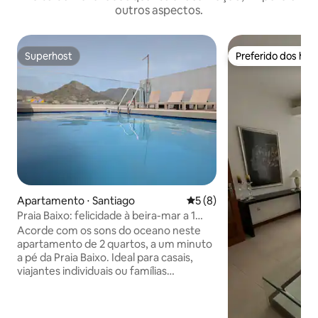
outros aspectos.
Superhost
Preferido dos hó
Superhost
Preferido dos hó
Apartamento ⋅ Santiago
5 de uma avaliação média d
5 (8)
Praia Baixo: felicidade à beira-mar a 1
minuto a pé
Acorde com os sons do oceano neste
apartamento de 2 quartos, a um minuto
a pé da Praia Baixo. Ideal para casais,
viajantes individuais ou famílias
pequenas, nosso refúgio totalmente
mobiliado oferece uma escapada sem
preocupações. Aproveite o café e