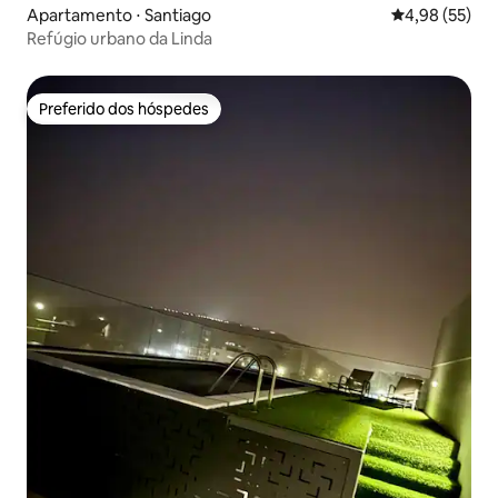
Apartamento ⋅ Santiago
4,98 de uma a
4,98 (55)
Refúgio urbano da Linda
Preferido dos hóspedes
Preferido dos hóspedes