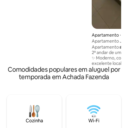
depois nade ou tome sol na areia
dourada. Explore restaurantes e piscinas
naturais nas proximidades. O
apartamento oferece um espaço fresco
e confortável com uma cozinha
totalmente equipada, Wi-Fi rápido e uma
Apartamento ⋅ Pra
área de estar aconchegante. Reserve
agora e viva a magia da Ilha de Santiago
Apartamento JC
nesta casa à beira-mar!
Apartamento 🏡 c
2º andar de um peq
✨ Moderno, confo
excelente localização. 💤 
Comodidades populares em aluguel por
espaçoso com grande v
🍽️ totalmente equ
temporada em Achada Fazenda
uma aconchegante 
Banheiro moderno
Lençóis e toalhas 
toalhas de piscina Área de🏊‍♂️
relaxamento com p
Estacionamento gr
edifício Perfeito para turistas e viajantes
de negócios (não 
Cozinha
Wi-Fi