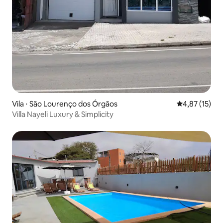
Vila ⋅ São Lourenço dos Órgãos
4,87 de uma a
4,87 (15)
Villa Nayeli Luxury & Simplicity