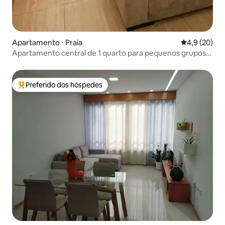
Apartamento ⋅ Praia
4,9 de uma a
4,9 (20)
Apartamento central de 1 quarto para pequenos grupos
perto de Plateau
Preferido dos hóspedes
Entre os melhores preferidos dos hóspedes