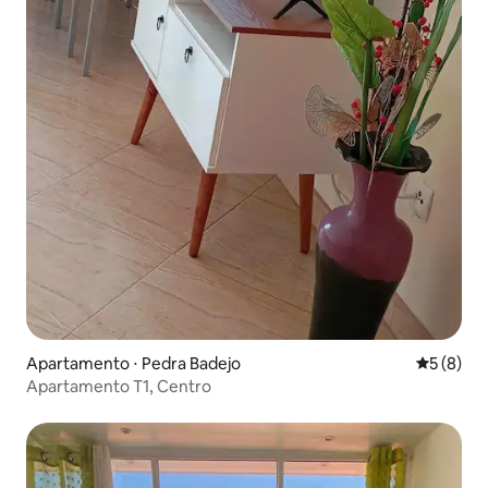
Apartamento ⋅ Pedra Badejo
5 de uma 
5 (8)
Apartamento T1, Centro