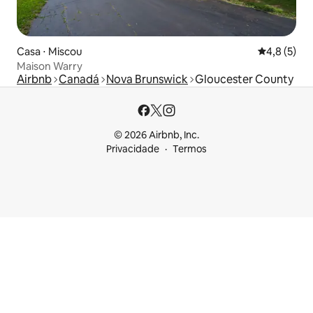
Casa ⋅ Miscou
4,8 de uma 
4,8 (5)
Maison Warry
Airbnb
Canadá
Nova Brunswick
Gloucester County
© 2026 Airbnb, Inc.
Privacidade
Termos