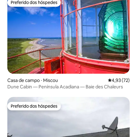
Preferido dos hóspedes
Preferido dos hóspedes
Casa de campo ⋅ Miscou
4,93 de uma a
4,93 (72)
Dune Cabin — Península Acadiana — Baie des Chaleurs
Preferido dos hóspedes
Preferido dos hóspedes