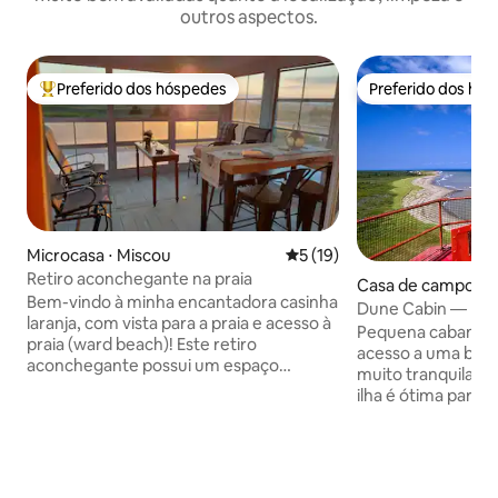
outros aspectos.
Preferido dos hóspedes
Preferido dos hó
Entre os melhores preferidos dos hóspedes
Preferido dos hó
Microcasa ⋅ Miscou
5 de uma avaliação média de
5 (19)
Retiro aconchegante na praia
Casa de campo ⋅ 
Bem-vindo à minha encantadora casinha
Dune Cabin — Pen
laranja, com vista para a praia e acesso à
Baie des Chaleurs
Pequena cabana d
praia (ward beach)! Este retiro
acesso a uma bela pra
aconchegante possui um espaço
muito tranquila na 
totalmente mobiliado e internet,
ilha é ótima para 
perfeitos para relaxar. Tem um quarto
praia é um destino
queen e um sofá-cama no andar
Se você estiver vi
principal. Desfrute da tranquilidade da
aproveite a caça 
natureza, acesso a áreas de observação
que incentiva a ex
de pássaros, kitesurf e aventuras ao ar