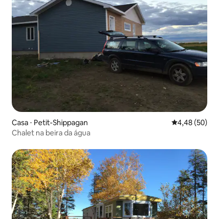
Casa ⋅ Petit-Shippagan
4,48 de uma a
4,48 (50)
Chalet na beira da água