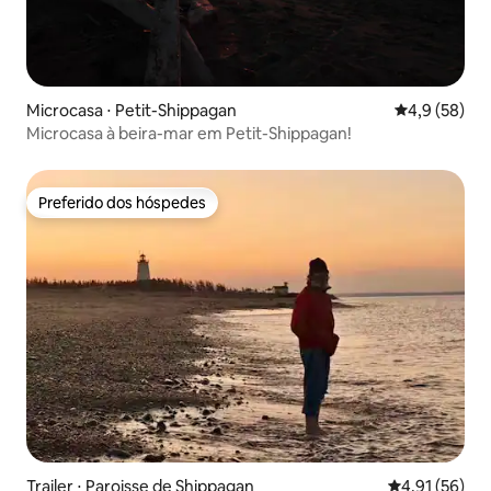
Microcasa ⋅ Petit-Shippagan
4,9 de uma a
4,9 (58)
Microcasa à beira-mar em Petit-Shippagan!
Preferido dos hóspedes
Preferido dos hóspedes
Trailer ⋅ Paroisse de Shippagan
4,91 de uma a
4,91 (56)