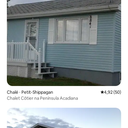
Chalé ⋅ Petit-Shippagan
4,92 de uma a
4,92 (50)
Chalet Côtier na Península Acadiana