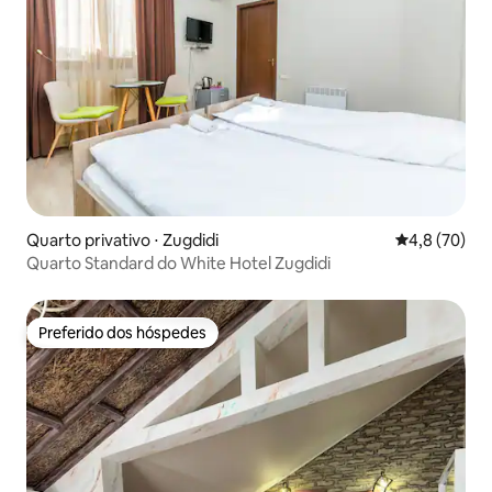
Quarto privativo ⋅ Zugdidi
4,8 de uma a
4,8 (70)
Quarto Standard do White Hotel Zugdidi
Preferido dos hóspedes
Preferido dos hóspedes