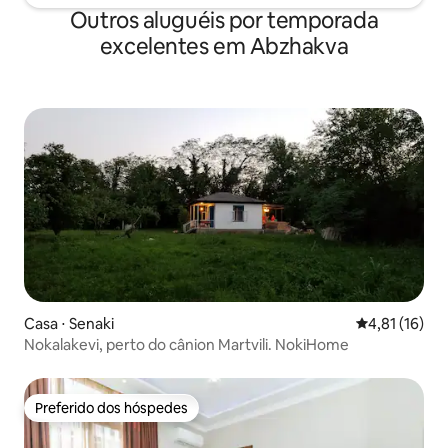
Outros aluguéis por temporada
excelentes em Abzhakva
Casa ⋅ Senaki
4,81 de uma a
4,81 (16)
Nokalakevi, perto do cânion Martvili. NokiHome
Preferido dos hóspedes
Preferido dos hóspedes