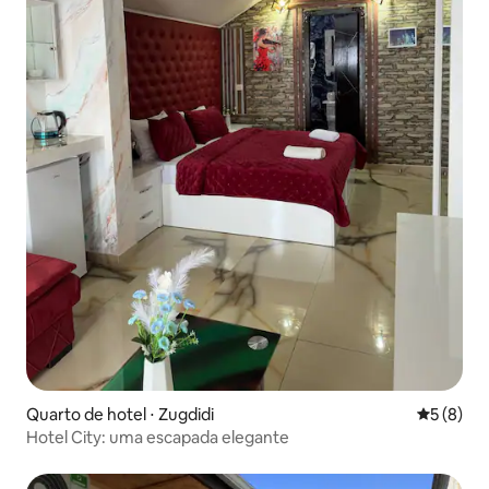
Quarto de hotel ⋅ Zugdidi
5 de uma 
5 (8)
Hotel City: uma escapada elegante