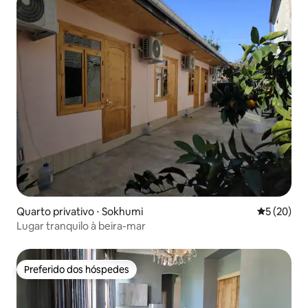
Quarto privativo ⋅ Sokhumi
5 de uma a
5 (20)
Lugar tranquilo à beira-mar
Preferido dos hóspedes
Preferido dos hóspedes