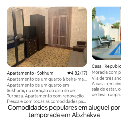
Casa ⋅ Republic of
Moradia com pisci
Apartamento ⋅ Sokhumi
4,82 de uma avaliação média de
4,82 (17)
Sukhum
Vila de três andar
Apartamento de um quarto à beira-mar
A casa tem cinco 
em Sukhum
Apartamento de um quarto em
sala de estar, coz
Sukhumi, no coração do distrito de
de lavar roupa. As
Turbaza. Apartamento com renovação
têm vista para o 
fresca e com todas as comodidades para
seu próprio banhei
Comodidades populares em aluguel por
relaxamento e estadia confortável.
condicionado. 10 m
Stalin-era apartamento - espaçoso e
temporada em Abzhakva
, máquina de lava
com tetos altos, piso 3/3, varanda está
lavar louça. A cas
disponível. O mar é do outro lado da
Internet de fibra ó