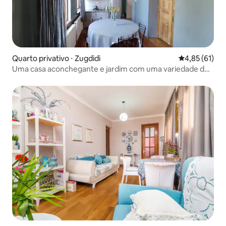
Quarto privativo ⋅ Zugdidi
4,85 de uma a
4,85 (61)
Uma casa aconchegante e jardim com uma variedade de
plantas