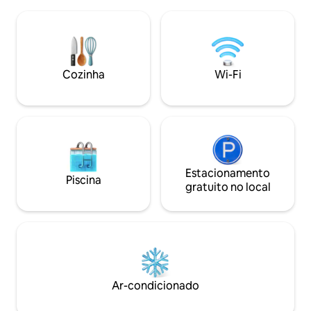
estrada com uma boa praia, nas
novembro, organ
proximidades há uma área de parque.
gratuita para as f
Há muitas lojas, farmácias, salões de
bosque de eucalipt
beleza, cantinas, cafés, restaurantes,
30 minutos de car
uma padaria, um parque sanatório e um
telegrama, os café
parque infantil nas proximidades. De
Cozinha
Wi-Fi
transporte público para o centro da
cidade 5 minutos, para o mercado
central 7 minutos.
Estacionamento
Piscina
gratuito no local
Ar-condicionado