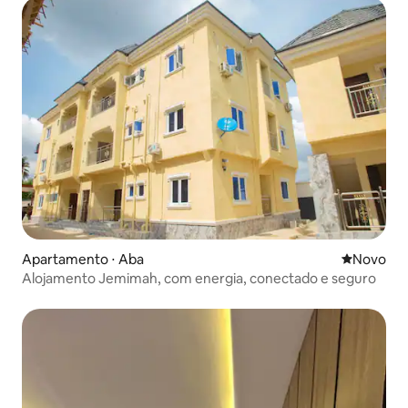
Apartamento ⋅ Aba
Novo lugar
Novo
Alojamento Jemimah, com energia, conectado e seguro