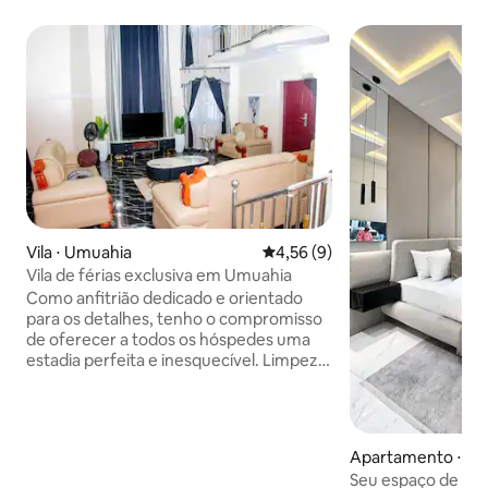
Vila ⋅ Umuahia
4,56 de uma avaliação média d
4,56 (9)
Vila de férias exclusiva em Umuahia
Como anfitrião dedicado e orientado
para os detalhes, tenho o compromisso
de oferecer a todos os hóspedes uma
estadia perfeita e inesquecível. Limpeza,
conforto e comunicação clara são
sempre as principais prioridades.
Mantenho o espaço bem organizado,
respondo prontamente às perguntas e
Apartamento ⋅ Ab
me certifico de que os hóspedes se
Seu espaço de co
sintam bem-vindos e cuidados desde a