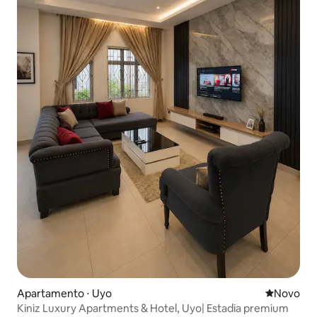
Apartamento ⋅ Uyo
Novo lugar
Novo
Kiniz Luxury Apartments & Hotel, Uyo| Estadia premium