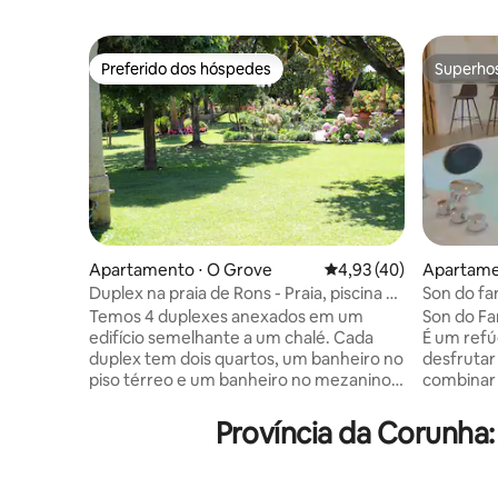
Preferido dos hóspedes
Superho
Preferido dos hóspedes
Superho
Apartamento ⋅ O Grove
4,93 de uma avaliação 
4,93 (40)
Apartamen
Duplex na praia de Rons - Praia, piscina e
Son do far
jardim.
para o ma
Temos 4 duplexes anexados em um
Son do Far
edifício semelhante a um chalé. Cada
É um refú
duplex tem dois quartos, um banheiro no
desfrutar
piso térreo e um banheiro no mezanino,
combinar 
bem como uma sala de estar com uma
vista para
cozinha equipada e um terraço privativo.
privativa
Província da Corunha:
O jardim ao ar livre, a piscina e as áreas de
cozinha t
churrasco são compartilhadas.
condicion
Localizado a poucos passos da praia de
caminhada 