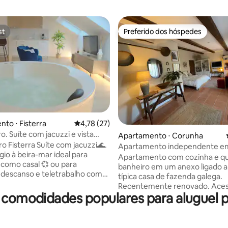
st
Preferido dos hóspedes
st
Preferido dos hóspedes
média de 5, 40 avaliações
to ⋅ Fisterra
4,78 de uma avaliação média de 5, 27 avalia
4,78 (27)
o. Suíte com jacuzzi e vista
Apartamento ⋅ Corunha
r
o Fisterra Suíte com jacuzzi🌊.
Apartamento independente em
gio à beira-mar ideal para
campo
Apartamento com cozinha e q
 como casal 💞 ou para
banheiro em um anexo ligado 
descanso e teletrabalho com
típica casa de fazenda galega.
 o mar💻. Relaxe na sua jacuzzi
Recentemente renovado. Acesso
 🛁 sempre que quiser. Com uma
 comodidades populares para aluguel 
totalmente independente à ca
otalmente equipada, ar
principal. Cama de casal grande com
ado❄️☀️ e uma curta
sofá-cama de casal. Cozinha totalmente
até a praia 🏖️ e a aldeia,
equipada. Área de lazer com área de