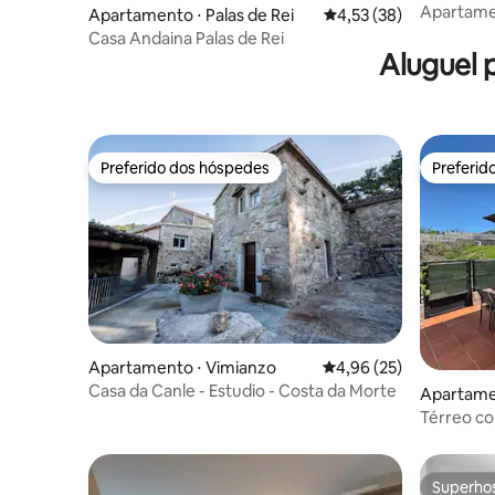
Apartame
Apartamento ⋅ Palas de Rei
4,53 de uma avaliação 
4,53 (38)
Casa Andaina Palas de Rei
Aluguel 
Preferido dos hóspedes
Preferid
Preferido dos hóspedes
Preferid
Apartamento ⋅ Vimianzo
4,96 de uma avaliação 
4,96 (25)
Casa da Canle - Estudio - Costa da Morte
Apartame
Térreo co
Villagarcí
Superho