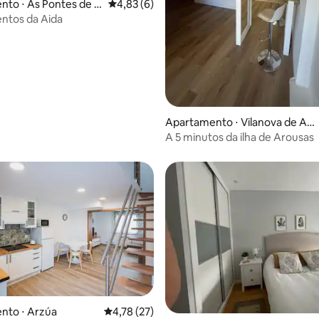
nto ⋅ As Pontes de G
4,83 de uma avaliação média de 5, 6 avalia
4,83 (6)
ríguez
ntos da Aida
Apartamento ⋅ Vilanova de Ar
ousa
A 5 minutos da ilha de Arousas
nto ⋅ Arzúa
4,78 de uma avaliação média de 5, 27 avalia
4,78 (27)