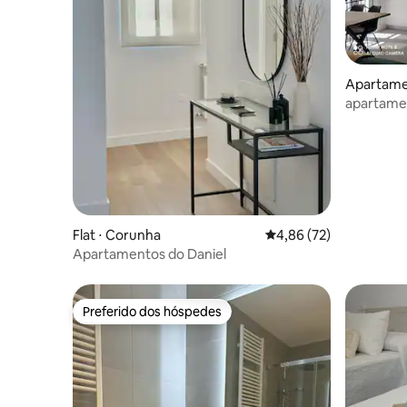
Apartame
apartamen
centro de
Flat ⋅ Corunha
4,86 de uma avaliação 
4,86 (72)
Apartamentos do Daniel
Preferido dos hóspedes
Preferido dos hóspedes