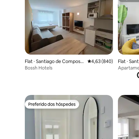
Superho
Flat ⋅ Santiago de Composte
4,63 de uma avaliação m
4,63 (840)
Flat ⋅ Sa
la
Bossh Hotels
Apartame
quartos c
Preferido dos hóspedes
Preferido dos hóspedes