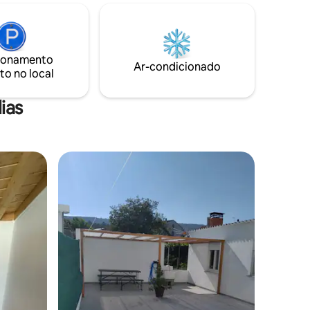
a para os
de estacionamento e serviço de roupa
limpa.
e A
ionamento
isa para
Ar-condicionado
to no local
tureza.
ias