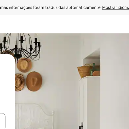
mas informações foram traduzidas automaticamente. 
Mostrar idioma
ore-os usando as seta para cima e para baixo do teclado ou tocando e