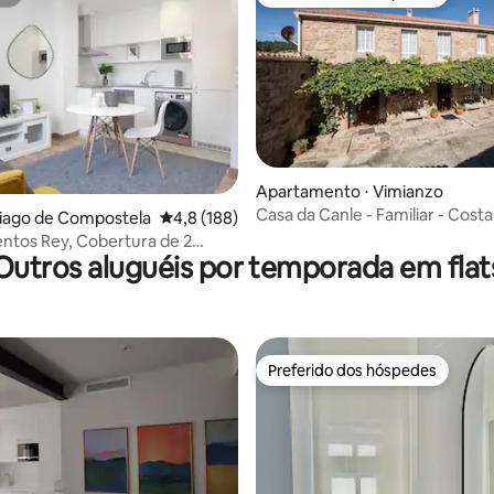
st
Preferido dos hóspedes
Apartamento ⋅ Vimianzo
Casa da Canle - Familiar - Cost
édia de 5, 840 avaliações
ntiago de Compostela
4,8 de uma avaliação média de 5, 188 avalia
4,8 (188)
ntos Rey, Cobertura de 2
Outros aluguéis por temporada em flat
om te...
Preferido dos hóspedes
Preferido dos hóspedes