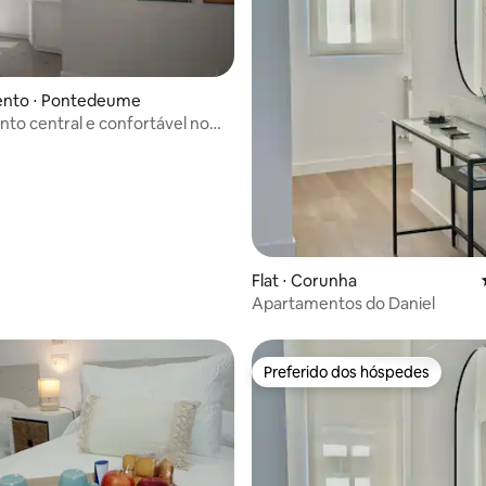
nto ⋅ Pontedeume
to central e confortável no
 Pontedeume....
média de 5, 72 avaliações
Flat ⋅ Corunha
Apartamentos do Daniel
Preferido dos hóspedes
Preferido dos hóspedes