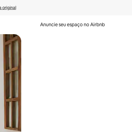
 original
Anuncie seu espaço no Airbnb
 deslizando o dedo na tela.