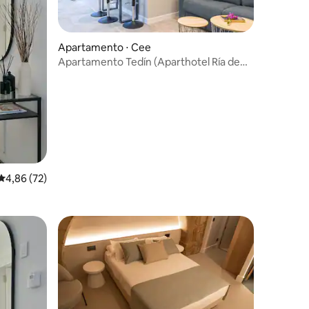
Apartamento ⋅ Cee
Apartamento Tedín (Aparthotel Ría de
Lires)
4,86 de uma avaliação média de 5, 72 avaliações
4,86 (72)