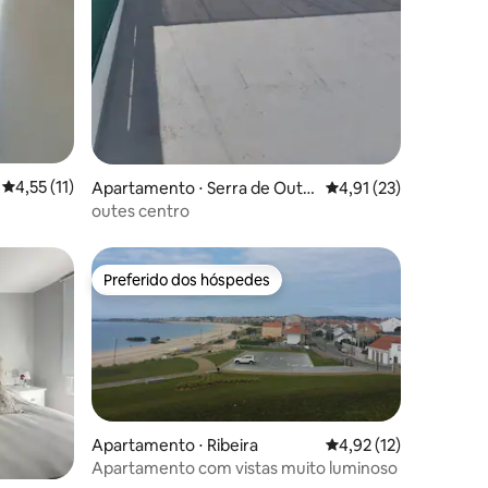
ções
4,55 de uma avaliação média de 5, 11 avaliações
4,55 (11)
Apartamento ⋅ Serra de Oute
4,91 de uma avaliação
4,91 (23)
s
outes centro
Preferido dos hóspedes
Preferido dos hóspedes
Apartamento ⋅ Ribeira
4,92 de uma avaliação
4,92 (12)
Apartamento com vistas muito luminoso
ções