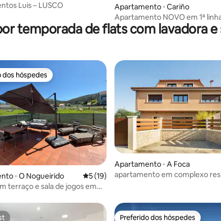
ntos Luis – LUSCO
média de 5, 38 avaliações
Apartamento ⋅ Cariño
Apartamento NOVO em 1ª linha
por temporada de flats com lavadora e
o dos hóspedes
o dos hóspedes
média de 5, 25 avaliações
Apartamento ⋅ A Foca
apartamento em complexo resi
nto ⋅ O Nogueirido
5 de uma avaliação média de 5, 19 avalia
5 (19)
(camiño ingles)
m terraço e sala de jogos em
a
st
Preferido dos hóspedes