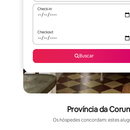
Check-in
Checkout
Buscar
Província da Corun
Os hóspedes concordam: estes alugué