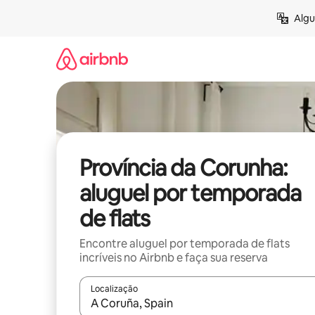
Pular
Algu
para
o
conteúdo
Província da Corunha:
aluguel por temporada
de flats
Encontre aluguel por temporada de flats
incríveis no Airbnb e faça sua reserva
Localização
Quando os resultados estiverem disponíveis, expl