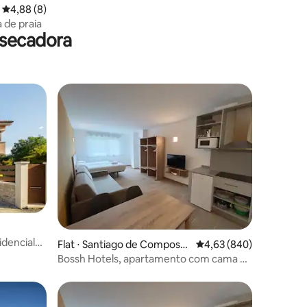
4,88 de uma avaliação média de 5, 8 avaliações
4,88 (8)
 de praia
 secadora
dencial
ções
Flat ⋅ Santiago de Composte
4,63 de uma avaliação m
4,63 (840)
la
Bossh Hotels, apartamento com cama de
casal e sofá-cama.