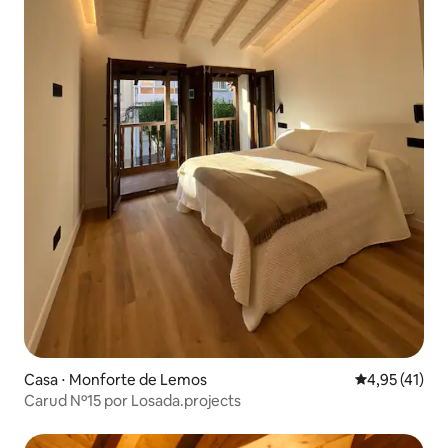
Casa ⋅ Monforte de Lemos
4,95 de uma a
4,95 (41)
Carud Nº15 por Losada.projects