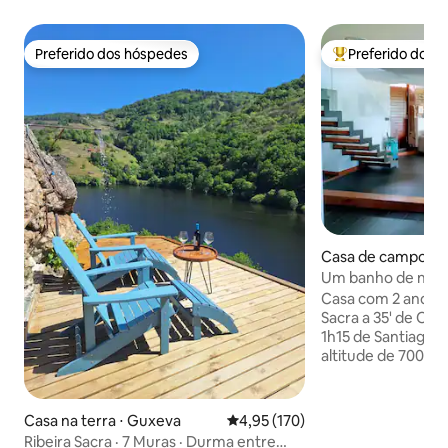
Preferido dos hóspedes
Preferido dos 
Preferido dos hóspedes
Entre os melhore
Casa de campo ⋅ 
Um banho de natur
Tourón.
Casa com 2 andares
Sacra a 35' de Oure
1h15 de Santiago.
altitude de 700 me
o rio Bubal. Piscin
del Miño. Arquite
misturada com pe
Casa na terra ⋅ Guxeva
4,95 de uma avaliação média de 
4,95 (170)
quadro-negro. 3 q
Ribeira Sacra · 7 Muras · Durma entre