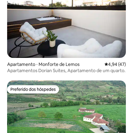
Apartamento ⋅ Monforte de Lemos
4,94 de uma a
4,94 (47)
Apartamentos Dorian Suites, Apartamento de um quarto.
Preferido dos hóspedes
Preferido dos hóspedes