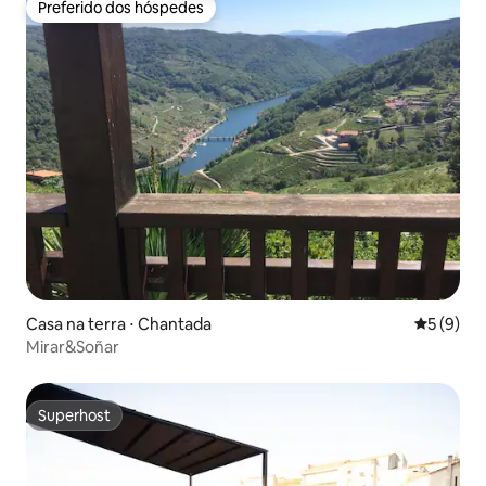
Preferido dos hóspedes
Preferido dos hóspedes
Casa na terra ⋅ Chantada
5 de uma 
5 (9)
Mirar&Soñar
Superhost
Superhost