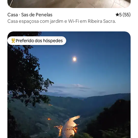
Casa ⋅ Sas de Penelas
5 de uma a
5 (55)
Casa espaçosa com jardim e Wi-Fi em Ribeira Sacra.
Preferido dos hóspedes
Entre os melhores preferidos dos hóspedes