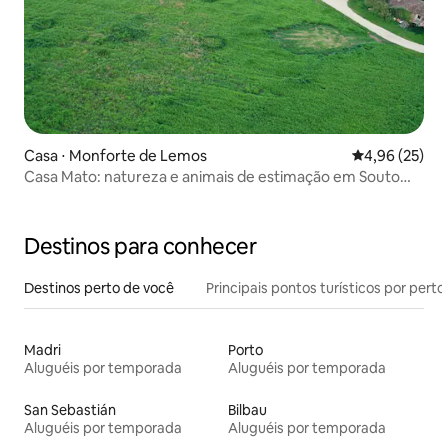
Casa ⋅ Monforte de Lemos
4,96 de uma a
4,96 (25)
Casa Mato: natureza e animais de estimação em Souto
Alegre
Destinos para conhecer
Destinos perto de você
Principais pontos turísticos por perto
Madri
Porto
Aluguéis por temporada
Aluguéis por temporada
San Sebastián
Bilbau
Aluguéis por temporada
Aluguéis por temporada