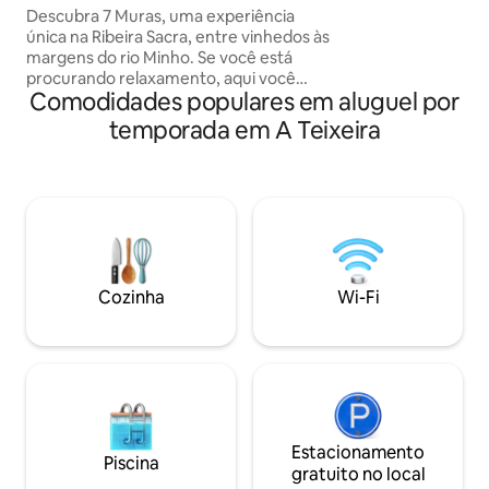
banheiro/chuveiro 
vinhedos
Descubra 7 Muras, uma experiência
Cozinha moderna 
única na Ribeira Sacra, entre vinhedos às
banheira/chuveiro,
margens do rio Minho. Se você está
Destaque as abert
procurando relaxamento, aqui você
veados, milanos, p
Comodidades populares em aluguel por
encontrará silêncio, natureza e
Um grande terren
tranquilidade. Você dormirá em uma
temporada em A Teixeira
árvores, flores
vinícola tradicional restaurada com
charme, em um ambiente único.
Aproveite o espetacular chuveiro de
borda infinita com vista. Aprecie um pôr
do sol único e uma experiência
inesquecível no coração da natureza.
Excelente para uma viagem romântica.
A poucos metros do Caminho de
Cozinha
Wi-Fi
Santiago de Inverno. Junte-se a nós no
IG: @7_muras
Estacionamento
Piscina
gratuito no local