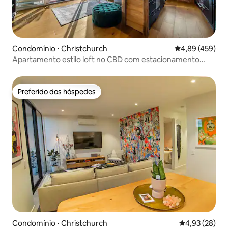
Condomínio ⋅ Christchurch
4,89 de uma av
4,89 (459)
Apartamento estilo loft no CBD com estacionamento
com manobrista gratuito
Preferido dos hóspedes
Preferido dos hóspedes
Condomínio ⋅ Christchurch
4,93 de uma a
4,93 (28)