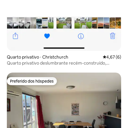
Quarto privativo ⋅ Christchurch
4,67 de uma 
4,67 (6)
Quarto privativo deslumbrante recém-construído,
APENAS
Preferido dos hóspedes
Preferido dos hóspedes