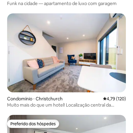
Funk na cidade — apartamento de luxo com garagem
Condomínio ⋅ Christchurch
4,79 de uma av
4,79 (120)
Muito mais do que um hotel! Localização central da
cidade.
Preferido dos hóspedes
Preferido dos hóspedes