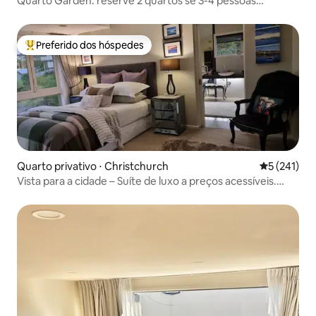
Quarto Garden: reserve 2 quartos se 3-4 pessoas
estiverem viajando juntas.
Preferido dos hóspedes
Entre os melhores preferidos dos hóspedes
Quarto privativo ⋅ Christchurch
5 de uma av
5 (241)
Vista para a cidade – Suíte de luxo a preços acessíveis.
5 km do centro