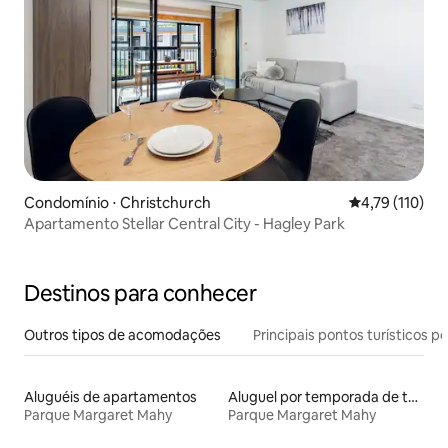
Condomínio ⋅ Christchurch
4,79 de uma av
4,79 (110)
Apartamento Stellar Central City - Hagley Park
Destinos para conhecer
Outros tipos de acomodações
Principais pontos turísticos po
Aluguéis de apartamentos
Aluguel por temporada de townhouses
Parque Margaret Mahy
Parque Margaret Mahy