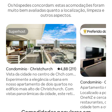
Os hóspedes concordam: estas acomodações foram
muito bem avaliadas quanto a localização, limpeza e
outros aspectos.
Superhost
Preferido dos 
Superhost
Entre os melhore
Condomínio ⋅ Christchurch
4,88 de uma avaliação média de 
4,88 (211)
Vista da cidade no centro de Chch com
estacionamento gratuito
Experimente a elegância urbana em
Condomínio ⋅ Chr
nosso apartamento de dois quartos no
Apartamento mod
edifício mais alto de Christchurch. Com
próximo ao estádi
Localizado a pouc
vistas panorâmicas da cidade, este retiro
OneNZ e cercado 
moderno oferece conforto e estilo.
restaurantes, cafés
Admire a paisagem urbana das janelas
cidade tem a oferecer. Perfe
do chão ao teto, relaxe na espaçosa sala
localizado se você