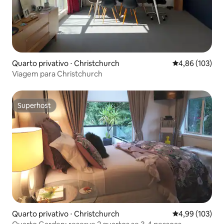
Quarto privativo ⋅ Christchurch
4,86 de uma av
4,86 (103)
Viagem para Christchurch
Superhost
Superhost
Quarto privativo ⋅ Christchurch
4,99 de uma av
4,99 (103)