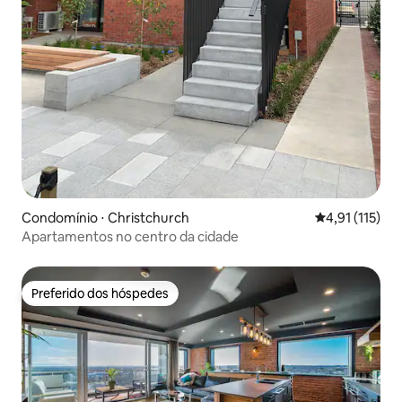
Condomínio ⋅ Christchurch
4,91 de uma av
4,91 (115)
Apartamentos no centro da cidade
Preferido dos hóspedes
Preferido dos hóspedes