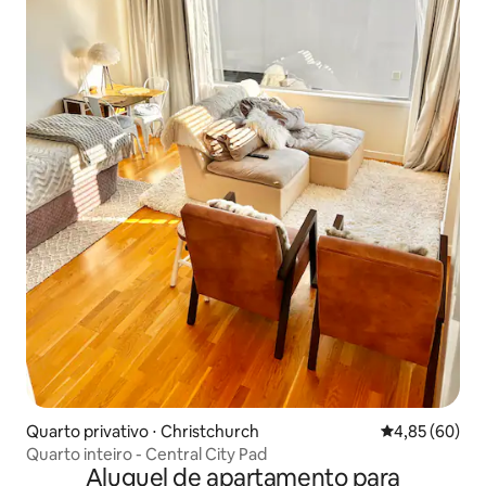
Quarto privativo ⋅ Christchurch
4,85 de uma a
4,85 (60)
Quarto inteiro - Central City Pad
Aluguel de apartamento para