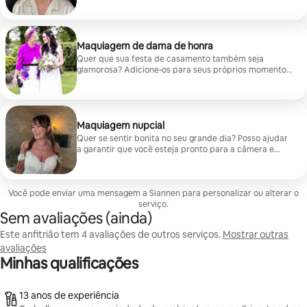
entre o glamour natural do dia e da noite!
Maquiagem de dama de honra
Quer que sua festa de casamento também seja
glamorosa? Adicione-os para seus próprios momentos
de beleza!
Maquiagem nupcial
Quer se sentir bonita no seu grande dia? Posso ajudar
a garantir que você esteja pronto para a câmera e
cheio de confiança! Seja você uma noiva tímida ou uma
garota cheia de glamour!
Você pode enviar uma mensagem a Siannen para personalizar ou alterar o
serviço.
Sem avaliações (ainda)
Este anfitrião tem 4 avaliações de outros serviços.
Mostrar outras
avaliações
Minhas qualificações
13 anos de experiência