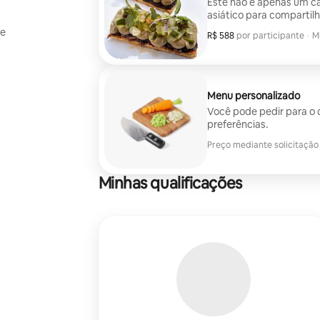
Este não é apenas um c
asiático para compartilh
se
R$ 588
R$ 588 por participante
por participante
·
M
M
Menu personalizado
Você pode pedir para o 
preferências.
Preço mediante solicitação
Minhas qualificações