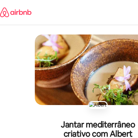
Pular
para
o
conteúdo
Jantar mediterrâneo
criativo com Albert