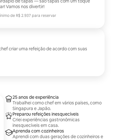
ardápio de tapas — são tapas com um toque
ar! Vamos nos divertir!
ínimo de R$ 2.937 para reservar
ínimo de R$ 2.937 para reservar
chef criar uma refeição de acordo com suas
25 anos de experiência
Trabalhei como chef em vários países, como
Singapura e Japão.
Preparou refeições inesquecíveis
Criei experiências gastronômicas
inesquecíveis em casa.
Aprenda com cozinheiros
Aprendi com duas gerações de cozinheiros e