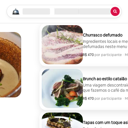
Comece sua busca
Local
Check-in/Checkout
Tipo de serviço
Churrasco defumado
Ingredientes locais e m
defumadas neste menu cr
ousados e rústicos.
R$ 470
R$ 470 por participante
por participante
·
M
M
Brunch ao estilo catalão
Uma viagem descontraída
que fazemos o café da 
R$ 470
R$ 470 por participante
por participante
·
M
M
Tapas com um toque asi