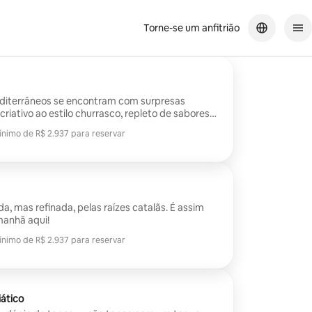
Torne-se um anfitrião
editerrâneos se encontram com surpresas
iativo ao estilo churrasco, repleto de sabores
ínimo de R$ 2.937 para reservar
ínimo de R$ 2.937 para reservar
, mas refinada, pelas raízes catalãs. É assim
manhã aqui!
ínimo de R$ 2.937 para reservar
ínimo de R$ 2.937 para reservar
ático