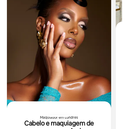
C
Ex
L
Maquiador em Londres
Cabelo e maquiagem de