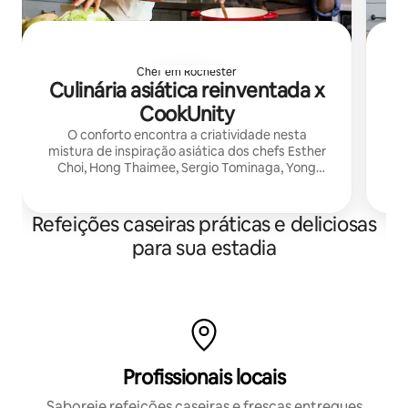
Chef em Rochester
Culinária asiática reinventada x
CookUnity
O conforto encontra a criatividade nesta
O 
mistura de inspiração asiática dos chefs Esther
Yo
Choi, Hong Thaimee, Sergio Tominaga, Yong
pa
Zhao e Wanting Zhang. Entregue fresco à sua
porta pela CookUnity.
Refeições caseiras práticas e deliciosas
para sua estadia
Profissionais locais
Saboreie refeições caseiras e frescas entregues