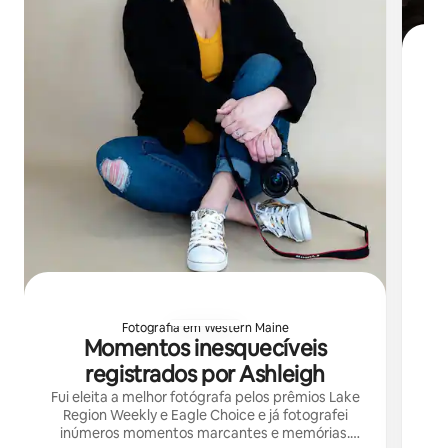
Não
a
câ
vo
Fotografia em Western Maine
Momentos inesquecíveis
registrados por Ashleigh
Fui eleita a melhor fotógrafa pelos prêmios Lake
Region Weekly e Eagle Choice e já fotografei
inúmeros momentos marcantes e memórias.