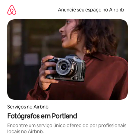
Pular
para
Anuncie seu espaço no Airbnb
o
conteúdo
Serviços no Airbnb
Fotógrafos em Portland
Encontre um serviço único oferecido por profissionais
locais no Airbnb.