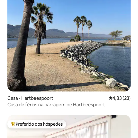
Casa ⋅ Hartbeespoort
4,83 de uma a
4,83 (23)
Casa de férias na barragem de Hartbeespoort
Preferido dos hóspedes
Entre os melhores preferidos dos hóspedes