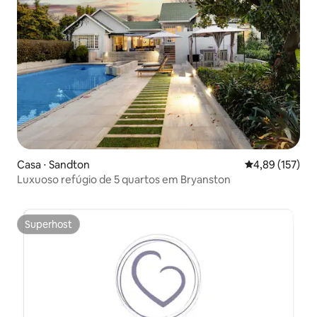
Casa ⋅ Sandton
4,89 de uma av
4,89 (157)
Luxuoso refúgio de 5 quartos em Bryanston
Superhost
Superhost