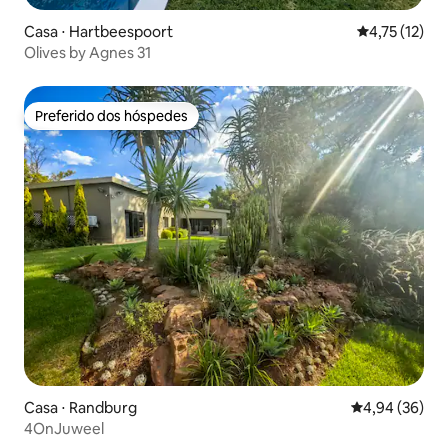
Casa ⋅ Hartbeespoort
4,75 de uma a
4,75 (12)
Olives by Agnes 31
Preferido dos hóspedes
Preferido dos hóspedes
Casa ⋅ Randburg
4,94 de uma a
4,94 (36)
4OnJuweel