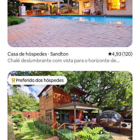
Casa de hóspedes ⋅ Sandton
4,93 de uma av
4,93 (120)
Chalé deslumbrante com vista para o horizonte de
Sandton
Preferido dos hóspedes
Entre os melhores preferidos dos hóspedes