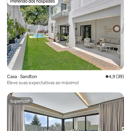
Preferido dos hóspedes
Preferido dos hóspedes
Casa ⋅ Sandton
4,9 de uma a
4,9 (39)
Eleve suas expectativas ao máximo!
Superhost
Superhost