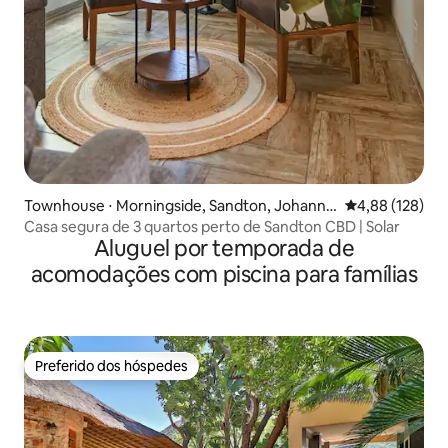
Townhouse ⋅ Morningside, Sandton, Johanne
4,88 de uma av
4,88 (128)
sburg
Casa segura de 3 quartos perto de Sandton CBD | Solar
Aluguel por temporada de
acomodações com piscina para famílias
Preferido dos hóspedes
Preferido dos hóspedes