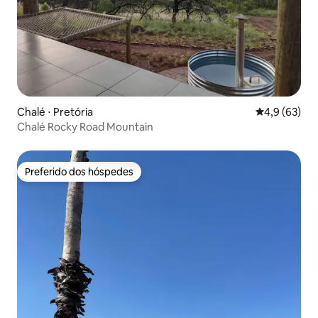
Chalé ⋅ Pretória
4,9 de uma a
4,9 (63)
Chalé Rocky Road Mountain
Preferido dos hóspedes
Preferido dos hóspedes