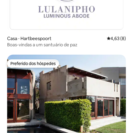
Casa ⋅ Hartbeespoort
4,63 de uma 
4,63 (8)
Boas-vindas a um santuário de paz
Preferido dos hóspedes
Preferido dos hóspedes