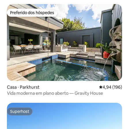
Preferido dos hóspedes
Preferido dos hóspedes
Casa ⋅ Parkhurst
4,94 de uma av
4,94 (196)
Vida moderna em plano aberto — Gravity House
Superhost
Superhost