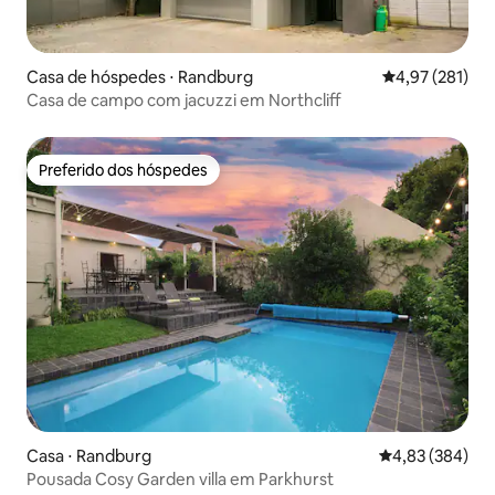
Casa de hóspedes ⋅ Randburg
4,97 de uma av
4,97 (281)
Casa de campo com jacuzzi em Northcliff
Preferido dos hóspedes
Preferido dos hóspedes
Casa ⋅ Randburg
4,83 de uma ava
4,83 (384)
Pousada Cosy Garden villa em Parkhurst