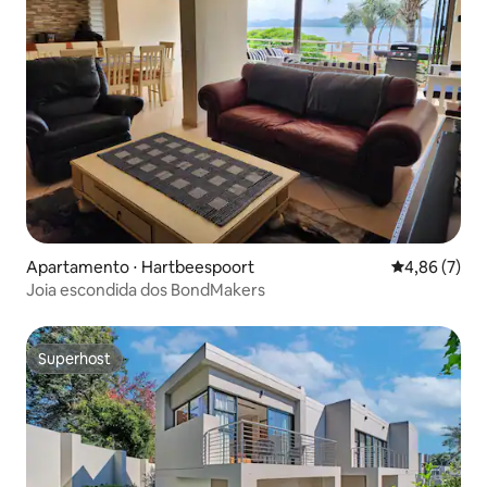
Apartamento ⋅ Hartbeespoort
4,86 de uma 
4,86 (7)
Joia escondida dos BondMakers
Superhost
Superhost