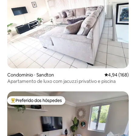
Condomínio ⋅ Sandton
4,94 de uma av
4,94 (168)
Apartamento de luxo com jacuzzi privativo e piscina
Preferido dos hóspedes
Entre os melhores preferidos dos hóspedes