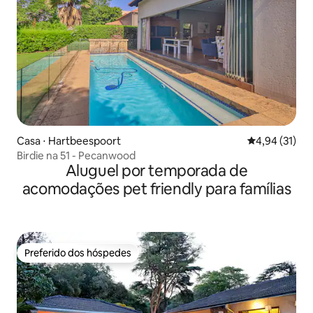
Casa ⋅ Hartbeespoort
4,94 de uma a
4,94 (31)
Birdie na 51 - Pecanwood
Aluguel por temporada de
acomodações pet friendly para famílias
Preferido dos hóspedes
Preferido dos hóspedes