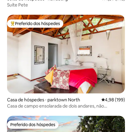
Suíte Pete
Preferido dos hóspedes
Entre os melhores preferidos dos hóspedes
Casa de hóspedes ⋅ parktown North
4,98 de uma av
4,98 (199)
Casa de campo ensolarada de dois andares, não
fumantes, privativa
Preferido dos hóspedes
Preferido dos hóspedes