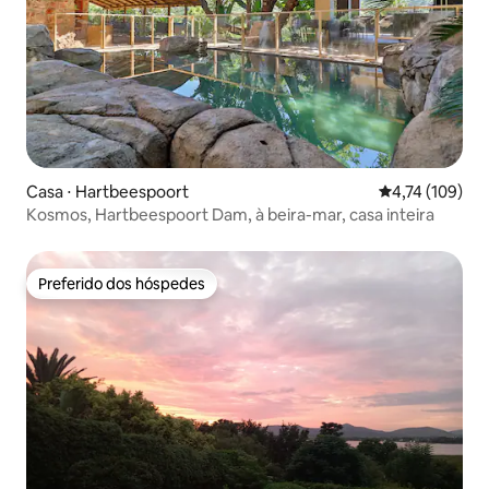
Casa ⋅ Hartbeespoort
4,74 de uma av
4,74 (109)
Kosmos, Hartbeespoort Dam, à beira-mar, casa inteira
Preferido dos hóspedes
Preferido dos hóspedes