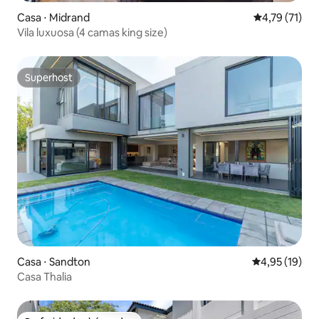
Casa ⋅ Midrand
4,79 de uma a
4,79 (71)
Vila luxuosa (4 camas king size)
Superhost
Superhost
Casa ⋅ Sandton
4,95 de uma a
4,95 (19)
Casa Thalia