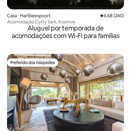
Casa ⋅ Hartbeespoort
4,68 de uma ava
4,68 (240)
Acomodação Cutty Sark, Kosmos
Aluguel por temporada de
acomodações com Wi-Fi para famílias
Preferido dos hóspedes
Preferido dos hóspedes