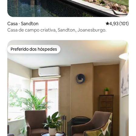
Casa ⋅ Sandton
4,93 de uma av
4,93 (101)
Casa de campo criativa, Sandton, Joanesburgo.
Preferido dos hóspedes
Preferido dos hóspedes