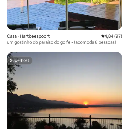
Casa ⋅ Hartbeespoort
4,84 de uma a
4,84 (97)
um gostinho do paraíso do golfe - (acomoda 8 pessoas)
Superhost
Superhost