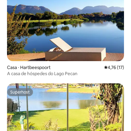
Casa ⋅ Hartbeespoort
4,76 de uma a
4,76 (17)
A casa de hóspedes do Lago Pecan
Superhost
Superhost