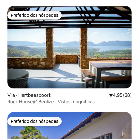
Preferido dos hóspedes
Preferido dos hóspedes
Vila ⋅ Hartbeespoort
4,95 de uma a
4,95 (38)
Rock House@ Benlize - Vistas magníficas
Preferido dos hóspedes
Preferido dos hóspedes