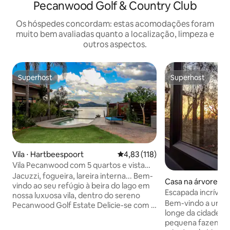
Pecanwood Golf & Country Club
Os hóspedes concordam: estas acomodações foram
muito bem avaliadas quanto a localização, limpeza e
outros aspectos.
Superhost
Superhost
Superhost
Superhost
Vila ⋅ Hartbeespoort
4,83 de uma avaliação média de 
4,83 (118)
Vila Pecanwood com 5 quartos e vista
para o lago em campo de golfe
Jacuzzi, fogueira, lareira interna... Bem-
Casa na árvore ⋅ 
vindo ao seu refúgio à beira do lago em
Escapada incrível
nossa luxuosa vila, dentro do sereno
imersa na naturez
Bem-vindo a um sa
Pecanwood Golf Estate Delicie-se com a
longe da cidade a
vista da Represa de Hartbeespoort, com
pequena fazenda 
conforto e estilo Cinco quartos