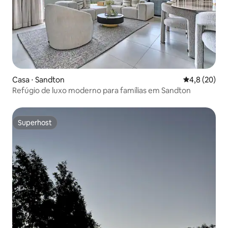
Casa ⋅ Sandton
4,8 de uma a
4,8 (20)
Refúgio de luxo moderno para famílias em Sandton
Superhost
Superhost