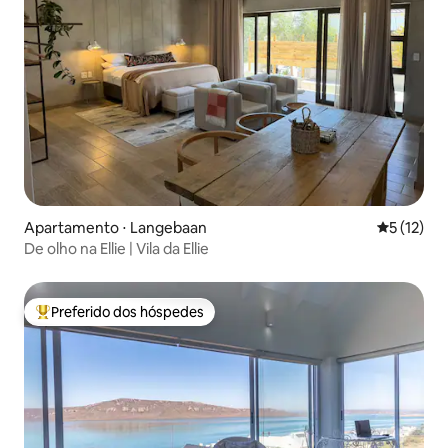
Apartamento ⋅ Langebaan
5 de uma a
5 (12)
De olho na Ellie | Vila da Ellie
Preferido dos hóspedes
Entre os melhores preferidos dos hóspedes