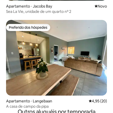
Apartamento ⋅ Jacobs Bay
Novo lugar
Novo
Sea La Vie, unidade de um quarto nº 2
Preferido dos hóspedes
Preferido dos hóspedes
Apartamento ⋅ Langebaan
4,95 de uma a
4,95 (20)
A casa de campo da pipa
Outros aluguéis por temporada