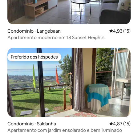
Condomínio ⋅ Langebaan
4,93 de uma a
4,93 (15)
Apartamento moderno em 18 Sunset Heights
Preferido dos hóspedes
Preferido dos hóspedes
Condomínio ⋅ Saldanha
4,87 de uma a
4,87 (15)
Apartamento com jardim ensolarado e bem iluminado