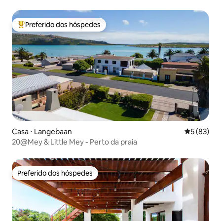
Preferido dos hóspedes
Entre os melhores preferidos dos hóspedes
Casa ⋅ Langebaan
5 de uma a
5 (83)
20@Mey & Little Mey - Perto da praia
Preferido dos hóspedes
Preferido dos hóspedes