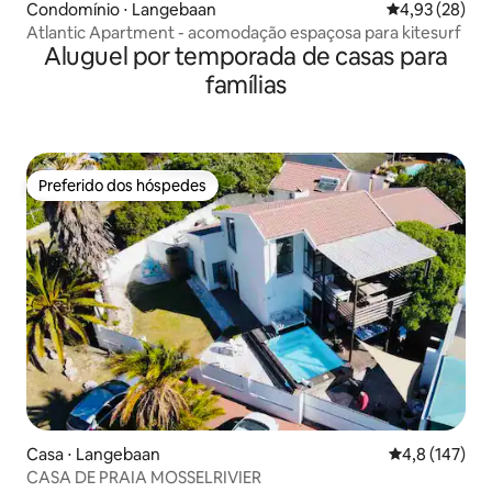
Condomínio ⋅ Langebaan
4,93 de uma a
4,93 (28)
Atlantic Apartment - acomodação espaçosa para kitesurf
Aluguel por temporada de casas para
famílias
Preferido dos hóspedes
Preferido dos hóspedes
Casa ⋅ Langebaan
4,8 de uma av
4,8 (147)
CASA DE PRAIA MOSSELRIVIER