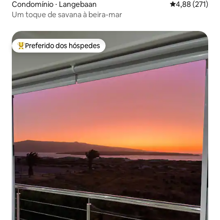
Condomínio ⋅ Langebaan
4,88 de uma av
4,88 (271)
Um toque de savana à beira-mar
Preferido dos hóspedes
Entre os melhores preferidos dos hóspedes