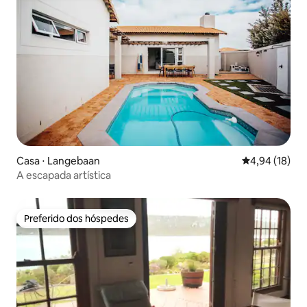
Casa ⋅ Langebaan
4,94 de uma a
4,94 (18)
A escapada artística
Preferido dos hóspedes
Preferido dos hóspedes