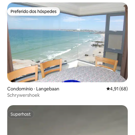
Preferido dos hóspedes
Preferido dos hóspedes
Condomínio ⋅ Langebaan
4,91 de uma a
4,91 (68)
Schrywershoek
Superhost
Superhost