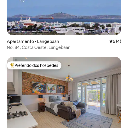
Apartamento ⋅ Langebaan
5 de uma 
5 (4)
No. 84, Costa Oeste, Langebaan
Preferido dos hóspedes
Entre os melhores preferidos dos hóspedes