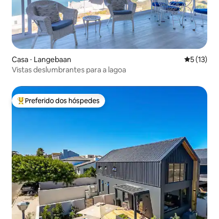
Casa ⋅ Langebaan
5 de uma a
5 (13)
Vistas deslumbrantes para a lagoa
Preferido dos hóspedes
Entre os melhores preferidos dos hóspedes