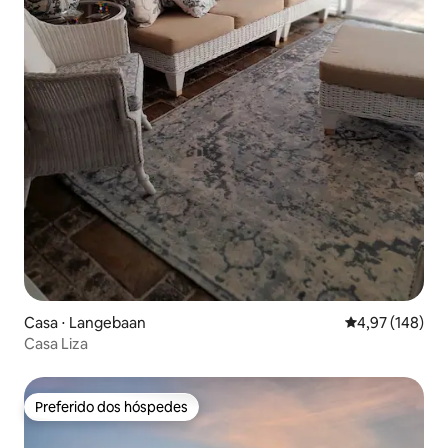
Casa ⋅ Langebaan
4,97 de uma av
4,97 (148)
Casa Liza
Preferido dos hóspedes
Preferido dos hóspedes