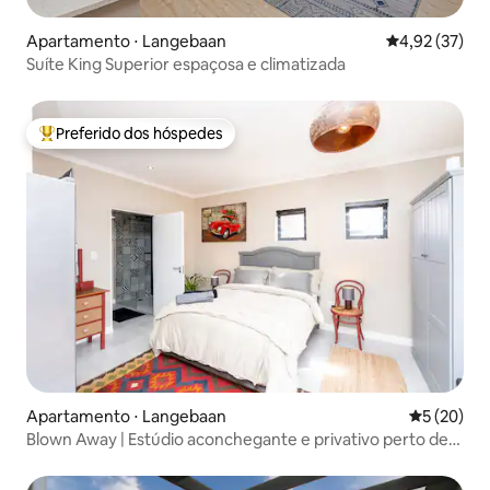
Apartamento ⋅ Langebaan
4,92 de uma a
4,92 (37)
Suíte King Superior espaçosa e climatizada
Preferido dos hóspedes
Entre os melhores preferidos dos hóspedes
Apartamento ⋅ Langebaan
5 de uma a
5 (20)
Blown Away | Estúdio aconchegante e privativo perto de
praias