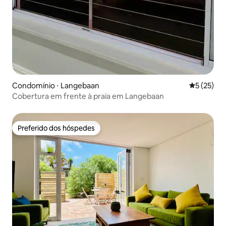
Condomínio ⋅ Langebaan
5 de uma a
5 (25)
Cobertura em frente à praia em Langebaan
Preferido dos hóspedes
Preferido dos hóspedes