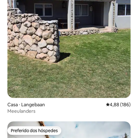
Casa ⋅ Langebaan
4,88 de uma av
4,88 (186)
Meeulanders
Preferido dos hóspedes
Preferido dos hóspedes