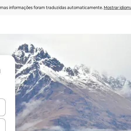
mas informações foram traduzidas automaticamente. 
Mostrar idioma
ore-os usando as seta para cima e para baixo do teclado ou tocando e