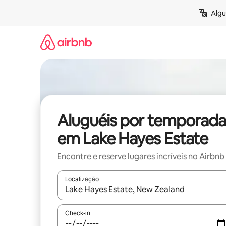
Pular
Algu
para
o
conteúdo
Aluguéis por temporada
em Lake Hayes Estate
Encontre e reserve lugares incríveis no Airbnb
Localização
Quando os resultados estiverem disponíveis, expl
Check-in