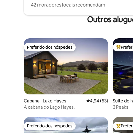
42 moradores locais recomendam
Outros alugu
Preferido dos hóspedes
Prefe
Preferido dos hóspedes
Entre os
Cabana ⋅ Lake Hayes
4,94 de uma avaliação 
4,94 (63)
Suíte de 
A cabana do Lago Hayes.
3 Peaks
Preferido dos hóspedes
Prefe
Preferido dos hóspedes
Entre os