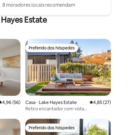
8 moradores locais recomendam
 Hayes Estate
Preferido dos hóspedes
os hóspedes
Preferido dos hóspedes
ções
4,96 de uma avaliação média de 5, 56 avaliações
4,96 (56)
Casa ⋅ Lake Hayes Estate
4,85 de uma avaliação
4,85 (27)
Retiro encantador com vista
deslumbrante para a montanha
Preferido dos hóspedes
Preferido dos hóspedes