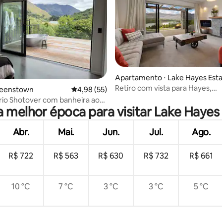
Apartamento ⋅ Lake Hayes Est
Retiro com vista para Hayes,
 média de 5, 6 avaliações
ueenstown
4,98 de uma avaliação média de 5, 55 avalia
4,98 (55)
empoleirado acima do lago Hay
 rio Shotover com banheira ao
a melhor época para visitar Lake Hayes
Abr.
Mai.
Jun.
Jul.
Ago.
R$ 722
R$ 563
R$ 630
R$ 732
R$ 661
10 °C
7 °C
3 °C
3 °C
5 °C