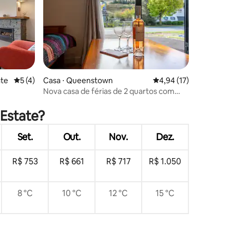
ate
5 de uma avaliação média de 5, 4 avaliações
5 (4)
Casa ⋅ Queenstown
4,94 de uma avaliação
4,94 (17)
Nova casa de férias de 2 quartos com
ções
es,
mais de 50 comodidades
 Estate?
Set.
Out.
Nov.
Dez.
R$ 753
R$ 661
R$ 717
R$ 1.050
8 °C
10 °C
12 °C
15 °C