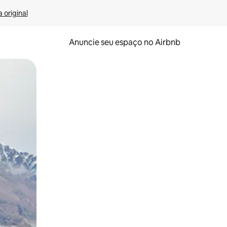
 original
Anuncie seu espaço no Airbnb
 deslizando o dedo na tela.