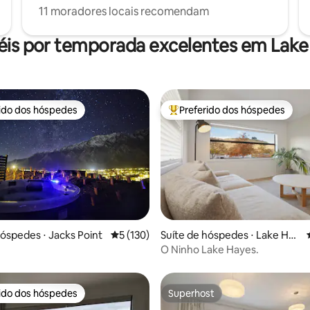
11 moradores locais recomendam
éis por temporada excelentes em Lake
rido dos hóspedes
Preferido dos hóspedes
 melhores preferidos dos hóspedes
Entre os melhores preferidos d
média de 5, 63 avaliações
hóspedes ⋅ Jacks Point
5 de uma avaliação média de 5, 130 avalia
5 (130)
Suíte de hóspedes ⋅ Lake Hay
es Estate
O Ninho Lake Hayes.
rido dos hóspedes
Superhost
 melhores preferidos dos hóspedes
Superhost