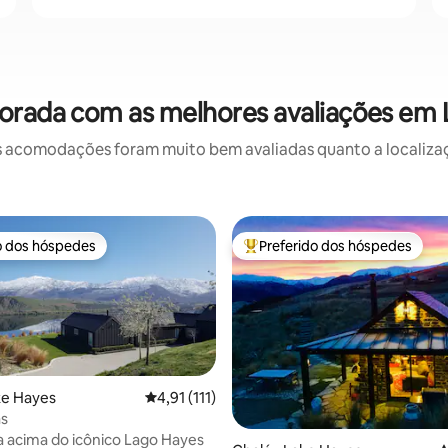
orada com as melhores avaliações em 
 acomodações foram muito bem avaliadas quanto a localizaçã
o dos hóspedes
Preferido dos hóspedes
o dos hóspedes
Entre os melhores preferidos d
ke Hayes
4,91 de uma avaliação média de 5, 111 avalia
4,91 (111)
as
édia de 5, 333 avaliações
a acima do icônico Lago Hayes