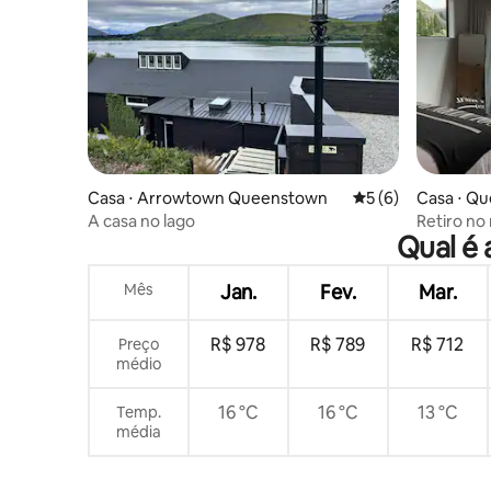
Casa ⋅ Arrowtown Queenstown
5 de uma avaliação
5 (6)
Casa ⋅ Q
A casa no lago
Retiro no
Qual é 
ar livre
Mês
Jan.
Fev.
Mar.
R$ 978
R$ 789
R$ 712
Preço
médio
16 °C
16 °C
13 °C
Temp.
média