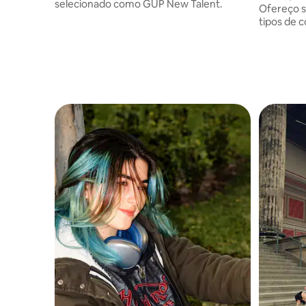
selecionado como GUP New Talent.
Ofereço s
tipos de c
(fotograf
principal 
e retratos