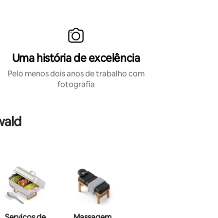
Uma história de excelência
Pelo menos dois anos de trabalho com
fotografia
wald
Serviços de
Massagem
Maquiagem
Hai