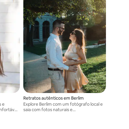
Retratos autênticos em Berlim
s e
Explore Berlim com um fotógrafo local e
nfortável
saia com fotos naturais e
cinematográficas da sua viagem, da sua
história e das suas memórias.