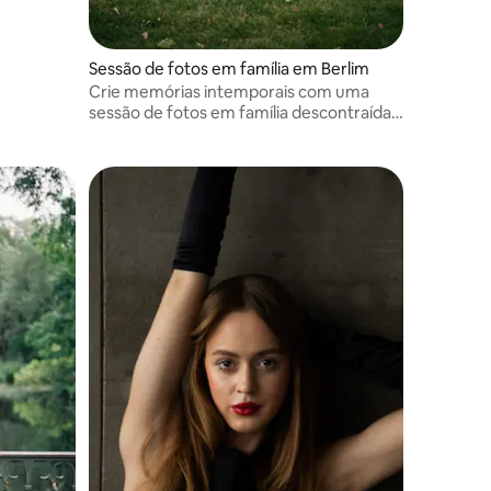
Sessão de fotos em família em Berlim
Crie memórias intemporais com uma
sessão de fotos em família descontraída
em Berlim. Sem poses rígidas, apenas
risadas genuínas e conexão.