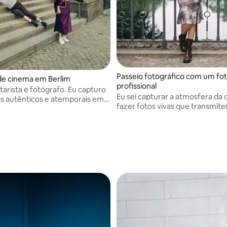
Passeio fotográfico com um fo
de cinema em Berlim
profissional
rista e fotógrafo. Eu capturo
Eu sei capturar a atmosfera da 
 autênticos e atemporais em
fazer fotos vivas que transmit
nte-se a mim para uma
memórias.
 honesta por Berlim.