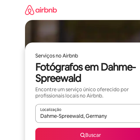
Pular
para
o
conteúdo
Serviços no Airbnb
Fotógrafos em Dahme-
Spreewald
Encontre um serviço único oferecido por
profissionais locais no Airbnb.
Localização
Quando os resultados estiverem disponíveis, expl
Buscar