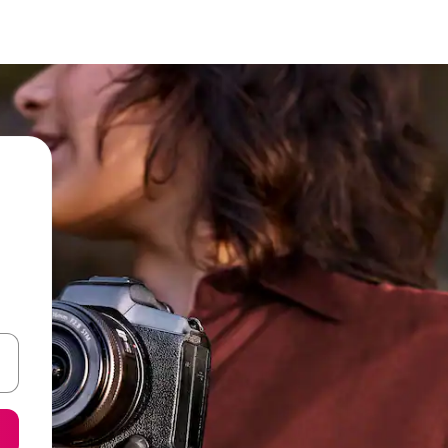
ore-os usando as seta para cima e para baixo do teclado ou tocando e