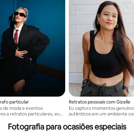
rafo particular
Retratos pessoais com Gizelle
es de moda e eventos
Eu capturo momentos genuíno
os a retratos particulares, eu
autênticos em um ambiente co
magia – vamos criar a sua!
e acolhedor.
Fotografia para ocasiões especiais