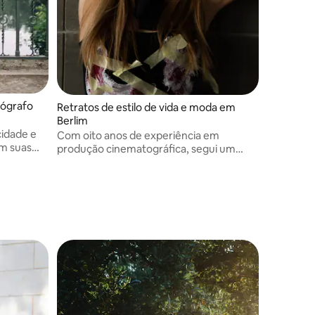
tógrafo
Retratos de estilo de vida e moda em
Berlim
cidade e
Com oito anos de experiência em
em suas
produção cinematográfica, segui um
caminho na Fotografia: trabalhando em
lookbooks de moda, campanhas de
filmes e projetos editoriais, entregando
imagens cinematográficas únicas aos
meus clientes.