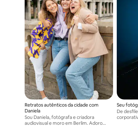
Retratos autênticos da cidade com
Seu fotóg
Daniela
De desfil
Sou Daniela, fotógrafa e criadora
corporativ
audiovisual e moro em Berlim. Adoro
capturo a 
capturar momentos autênticos e criar
imagens naturais que reflitam a história e