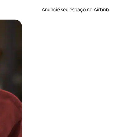
Anuncie seu espaço no Airbnb
 deslizando o dedo na tela.