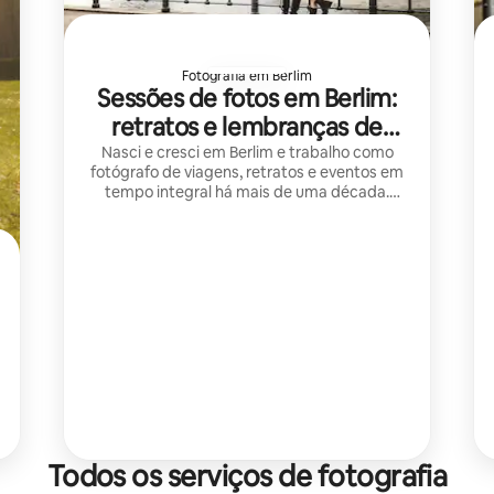
Fotografia em Berlim
Sessões de fotos em Berlim:
retratos e lembranças de
viagem
Nasci e cresci em Berlim e trabalho como
fotógrafo de viagens, retratos e eventos em
tempo integral há mais de uma década.
Durante esse período, trabalhei com mais
de 500 clientes satisfeitos.
Todos os serviços de fotografia