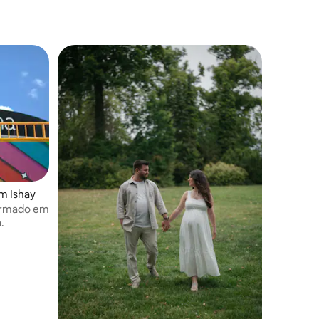
om Ishay
ormado em
.