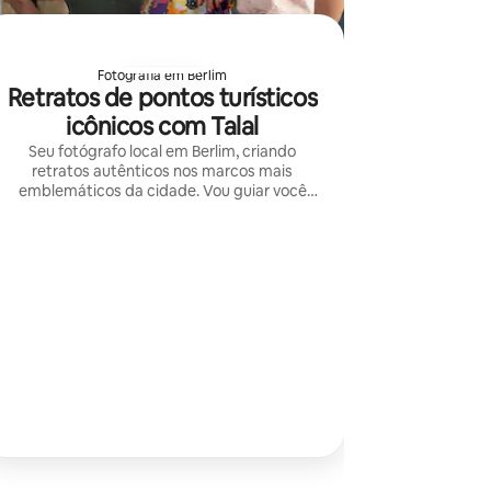
icônicos
Fotografia em Berlim
Retratos de pontos turísticos
icônicos com Talal
Seu fotógrafo local em Berlim, criando
retratos autênticos nos marcos mais
emblemáticos da cidade. Vou guiar você
naturalmente, capturar momentos
genuínos e transformar sua visita em
lembranças inesquecíveis.