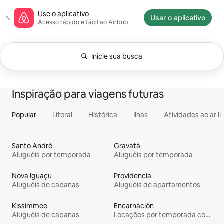
Pular
Página inicial do Airbnb
Use o aplicativo
para
Usar o aplicativo
Acesso rápido e fácil ao Airbnb
o
conteúdo
Inicie sua busca
Filtros aplicados no momento: Qualquer dia.
Mostrando 0 de 0 itens
Tudo
Experiências
Acomodações
Inspiração para viagens futuras
Popular
Litoral
Histórica
Ilhas
Atividades ao ar li
Santo André
Gravatá
Aluguéis por temporada
Aluguéis por temporada
Nova Iguaçu
Providencia
Aluguéis de cabanas
Aluguéis de apartamentos
Kissimmee
Encarnación
Aluguéis de cabanas
Locações por temporada com piscina